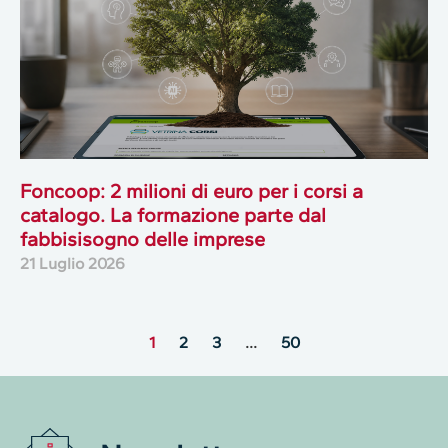
Foncoop: 2 milioni di euro per i corsi a
catalogo. La formazione parte dal
fabbisisogno delle imprese
21 Luglio 2026
1
2
3
…
50