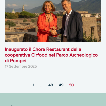
Inaugurato il Chora Restaurant della
cooperativa Cirfood nel Parco Archeologico
di Pompei
17 Settembre 2025
1
…
48
49
50