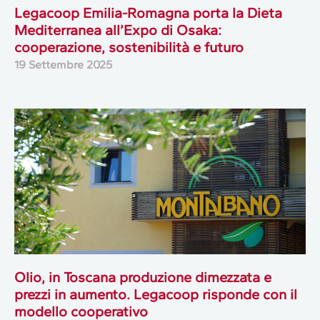
Legacoop Emilia-Romagna porta la Dieta
Mediterranea all’Expo di Osaka:
cooperazione, sostenibilità e futuro
19 Settembre 2025
Olio, in Toscana produzione dimezzata e
prezzi in aumento. Legacoop risponde con il
modello cooperativo