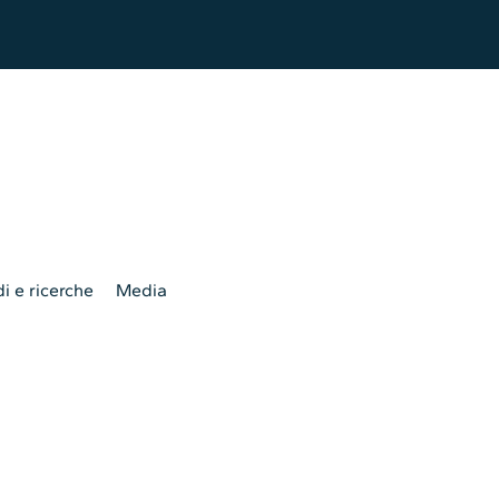
i e ricerche
Media