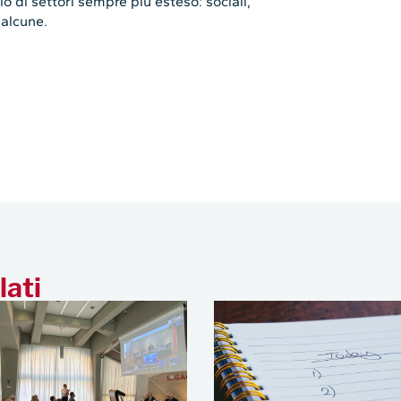
 di settori sempre più esteso: sociali,
 alcune.
lati