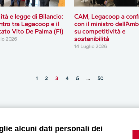
lità e legge di Bilancio:
CAM, Legacoop a conf
ontro tra Legacoop e il
con il ministro dell’Am
ato Vito De Palma (FI)
su competitività e
sostenibilità
lio 2026
14 Luglio 2026
1
2
3
4
5
…
50
MultiMedia
lie alcuni dati personali dei