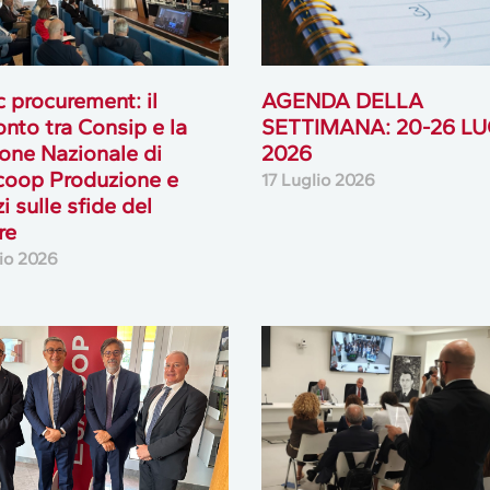
c procurement: il
AGENDA DELLA
onto tra Consip e la
SETTIMANA: 20-26 LU
ione Nazionale di
2026
coop Produzione e
17 Luglio 2026
i sulle sfide del
re
lio 2026