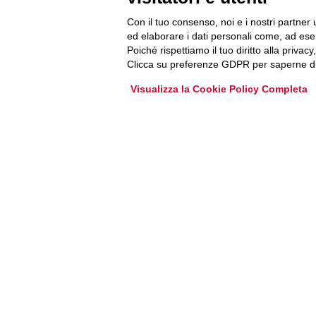
Accedi o iscriviti alla nostra Newsletter Legacoop
Con il tuo consenso, noi e i nostri partner 
Informazioni per restare sempre aggiornati sul
ed elaborare i dati personali come, ad esem
mondo della cooperazione.
Poiché rispettiamo il tuo diritto alla privacy
Clicca su preferenze GDPR per saperne di
Iscriviti
Visualizza la Cookie Policy Completa
Archivio Newsletter
Via Guattani 9 00161 Roma
Tel. 06844391
Fax 0684439406
E-mail
info@legacoop.coop