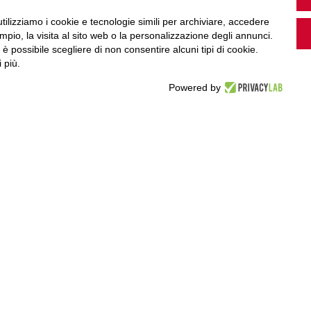
utilizziamo i cookie e tecnologie simili per archiviare, accedere
pio, la visita al sito web o la personalizzazione degli annunci.
Guarda i nostri video, storie e webinar.
, è possibile scegliere di non consentire alcuni tipi di cookie.
 più.
Powered by
Accedi a Youtube
Seguici sui nostri canali social: