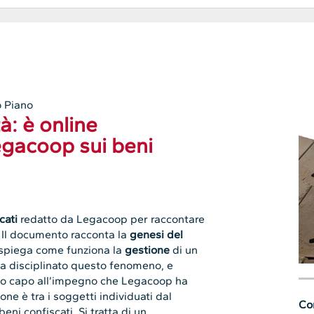
 Piano
à: è online
egacoop sui beni
cati
redatto da Legacoop per raccontare
e. Il documento racconta la
genesi del
 spiega come funziona la
gestione
di un
a disciplinato questo fenomeno, e
o capo all’impegno che Legacoop ha
ne è tra i soggetti individuati dal
Con
beni confiscati. Si tratta di un