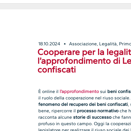
18.10.2024
Associazione
,
Legalità
,
Primo
Cooperare per la legalit
l’approfondimento di L
confiscati
È online il
l’approfondimento
sui
beni confis
il ruolo della cooperazione nel riuso social
fenomeno del recupero dei beni confiscati
,
bene, ripercorre il
processo normativo
che h
racconta alcune
storie di successo
che fann
profuso in questo campo. Oggi la cooperazio
legislatore per realizzare il riuso sociale dei 