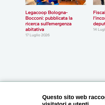
Legacoop Bologna-
Fisca
Bocconi: pubblicata la
l’inc
ricerca sull’emergenza
deput
abitativa
14 Lug
17 Luglio 2026
Newsletter
Questo sito web raccog
visitatori e utenti