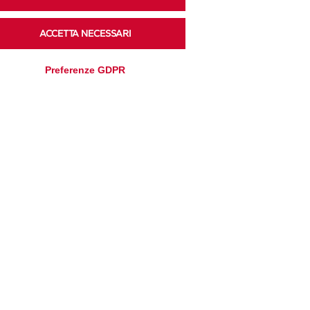
ACCETTA NECESSARI
Ascolta i podcast di approfondimento di Legacoop
su Spreaker.
Preferenze GDPR
Accedi alla sezione
Privacy Policy
Disclaimer
Cookie Policy
Trasparenza
Modifica preferenze
Amministrativa