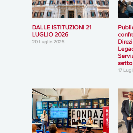
DALLE ISTITUZIONI 21
Publi
LUGLIO 2026
confr
Direz
20 Luglio 2026
Lega
Serviz
setto
17 Lug