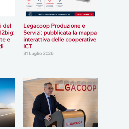
i del
Legacoop Produzione e
l2big:
Servizi: pubblicata la mappa
te e
interattiva delle cooperative
di
ICT
31 Luglio 2026