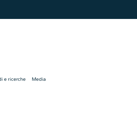
i e ricerche
Media