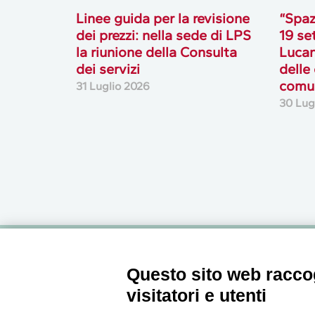
Linee guida per la revisione
“Spaz
dei prezzi: nella sede di LPS
19 se
la riunione della Consulta
Lucan
dei servizi
delle
comun
31 Luglio 2026
30 Lug
Newsletter
Questo sito web raccog
visitatori e utenti
Accedi o iscriviti alla nostra Newsletter Legacoop