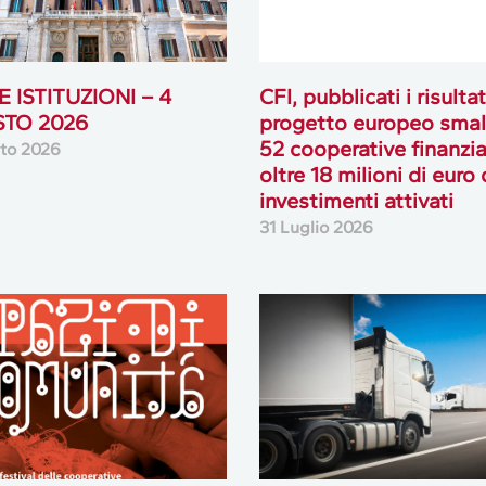
 ISTITUZIONI – 4
CFI, pubblicati i risultat
TO 2026
progetto europeo smal
52 cooperative finanzia
to 2026
oltre 18 milioni di euro 
investimenti attivati
31 Luglio 2026