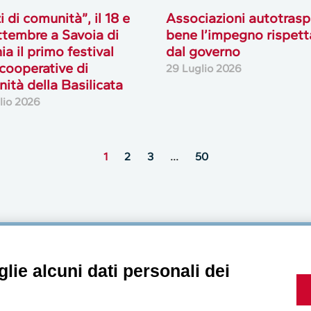
i di comunità”, il 18 e
Associazioni autotrasp
ttembre a Savoia di
bene l’impegno rispett
ia il primo festival
dal governo
 cooperative di
29 Luglio 2026
ità della Basilicata
lio 2026
1
2
3
…
50
MultiMedia
lie alcuni dati personali dei