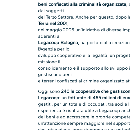
beni confiscati alla criminalità organizzata
,
dai soggetti
del Terzo Settore. Anche per questo, dopo l
Terra nel 2001
,
nel maggio 2006 un’iniziativa di diverse im
aderenti a
Legacoop Bologna
, ha portato alla creazion
l’Agenzia per lo
sviluppo cooperativo e la legalità, un proget
missione il
consolidamento e il supporto allo sviluppo 
gestiscono beni
e terreni confiscati al crimine organizzato a
Oggi sono
240 le cooperative che gestiscon
Legacoop
: un fatturato di
465 milioni di eur
gestiti, per un totale di occupati, tra soci e 
esperienza è risultata utile a Legacoop anch
dei beni e ad accrescere le proprie compet
un’attenzione sempre maggiore nel supporto
che, pian piano, appartengono a un ventaglio