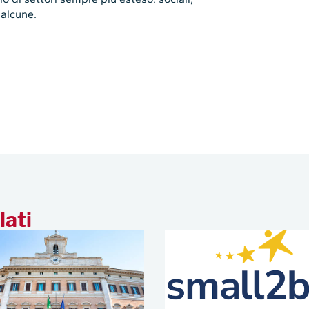
 alcune.
lati