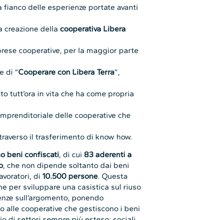
 a fianco delle esperienze portate avanti
a creazione della
cooperativa Libera
prese cooperative, per la maggior parte
e di “
Cooperare con Libera Terra
”,
to tutt’ora in vita che ha come propria
imprenditoriale delle cooperative che
ttraverso il trasferimento di know how.
o beni confiscati
, di cui
83 aderenti a
o
, che non dipende soltanto dai beni
lavoratori, di
10.500 persone
. Questa
e per sviluppare una casistica sul riuso
enze sull’argomento, ponendo
 alle cooperative che gestiscono i beni
 di settori sempre più esteso: sociali,