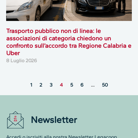
Trasporto pubblico non di linea: le
associazioni di categoria chiedono un
confronto sull’accordo tra Regione Calabria e
Uber
8 Luglio 2026
1
2
3
4
5
6
…
50
Newsletter
Accedi o iscriviti alla nostra Newsletter Legacoop