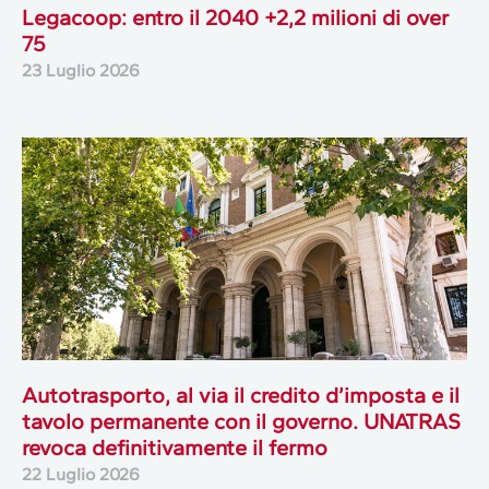
Legacoop: entro il 2040 +2,2 milioni di over
75
23 Luglio 2026
Autotrasporto, al via il credito d’imposta e il
tavolo permanente con il governo. UNATRAS
revoca definitivamente il fermo
22 Luglio 2026