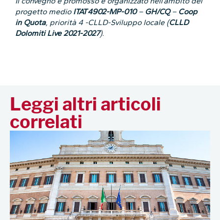
Il convegno è promosso e organizzato nell’ambito del
progetto medio
ITAT4902-MP-010
–
GH/CQ
–
Coop
in Quota
, priorità 4 -CLLD-Sviluppo locale (
CLLD
Dolomiti Live 2021-2027
).
Leggi altri articoli
correlati