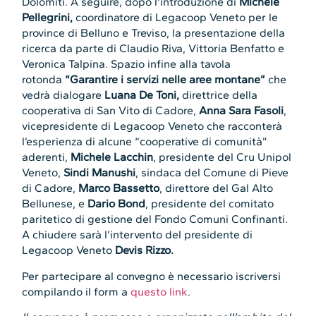
Dolomiti. A seguire, dopo l’introduzione di
Michele
Pellegrini,
coordinatore di Legacoop Veneto per le
province di Belluno e Treviso, la
presentazione della
ricerca da parte di Claudio Riva, Vittoria Benfatto e
Veronica Talpina. Spazio infine alla tavola
rotonda
“Garantire i servizi nelle aree montane”
che
vedrà dialogare
Luana De Toni,
direttrice della
cooperativa di San Vito di Cadore,
Anna Sara Fasoli
,
vicepresidente di Legacoop Veneto che racconterà
l’esperienza di alcune “cooperative di comunità”
aderenti,
Michele Lacchin
, presidente del Cru Unipol
Veneto,
Sindi Manushi
, sindaca del Comune di Pieve
di Cadore,
Marco Bassetto
, direttore del Gal Alto
Bellunese, e
Dario Bond
, presidente del comitato
paritetico di gestione del Fondo Comuni Confinanti.
A chiudere sarà l’intervento del presidente di
Legacoop Veneto
Devis Rizzo.
Per partecipare al convegno è necessario iscriversi
compilando il form a
questo link
.