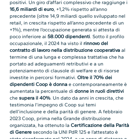
positivi. Un giro d’affari complessivo che raggiunge i
16,6 miliardi di euro
, +1,2% rispetto all’anno
precedente (oltre 14,9 miliardi quello sviluppato nel
retail, in crescita rispetto all’anno precedente di un
+1%), mentre l’occupazione generata si attesta di
poco inferiore ai
58.000 dipendenti
. Sotto il profilo
occupazionale, il 2024 ha visto il
rinnovo del
contratto di lavoro
nella distribuzione cooperativa
al
termine di una lunga e complessa trattativa che ha
portato ad adeguamenti retributivi e a un
potenziamento di clausole di welfare e di risorse
investite in percorsi formativi.
Oltre il 70% dei
dipendenti Coop è donna
e contemporaneamente è
aumentata la percentuale di
donne in ruoli direttivi
che
supera il 40%
. Un dato da anni in crescita, che
testimonia l’impegno di Coop sui temi
dell’inclusione e della parità di genere. A febbraio
2023 Coop, prima nella Grande distribuzione
organizzata, ha ottenuto la
Certificazione della Parità
di Genere
secondo la UNI PdR 125 e l’attestato è
stato riconfermato nel 2024, a un anno di distanza e