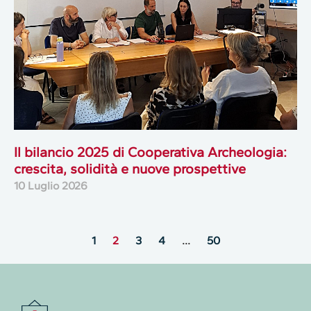
Il bilancio 2025 di Cooperativa Archeologia:
crescita, solidità e nuove prospettive
10 Luglio 2026
1
2
3
4
…
50