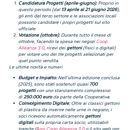
Candidatura Progetti (aprile-giugno):
Proprio in
questo periodo (dal
13 aprile al 21 giugno 2026
),
gli enti del terzo settore e le associazioni locali
possono candidare i propri progetti sul sito
ufficiale.
Votazione (ottobre):
Durante tutto il mese di
ottobre, facendo la spesa nei negozi
Coop
Alleanza 3.0
, ricevi dei
gettoni
(fisici o digitali)
per votare uno dei tre progetti selezionati per
quel punto vendita.
Le ultime novità e numeri
Budget e Impatto:
Nell’ultima edizione conclusa
(2025), sono stati sostenuti quasi
700
progetti
con uno stanziamento complessivo
di
250.000 euro
da parte della Cooperativa.
Coinvolgimento Digitale:
Oltre ai classici gettoni
di plastica da inserire nelle urne in negozio, i
soci ricevono automaticamente
gettoni
digitali
sulla propria carta socio, utilizzabili
tramite l’
App Coop Alleanza 3.0
o il sito web per