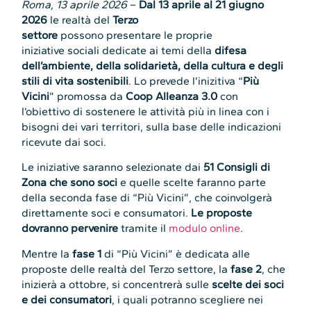
Roma, 13 aprile 2026
–
Dal 13 aprile al 21 giugno
2026
le realtà del
Terzo
settore
possono presentare le proprie
iniziative sociali dedicate ai temi della
difesa
dell’ambiente, della solidarietà, della cultura e degli
stili di vita sostenibili
. Lo prevede l’inizitiva “
Più
Vicini
” promossa da
Coop Alleanza 3.0
con
l’obiettivo di sostenere le attività più in linea con i
bisogni dei vari territori, sulla base delle indicazioni
ricevute dai soci.
Le iniziative saranno selezionate dai
51 Consigli di
Zona che sono soci
e quelle scelte faranno parte
della seconda fase di “Più Vicini”, che coinvolgerà
direttamente soci e consumatori.
Le proposte
dovranno pervenire
tramite il
modulo online
.
Mentre la
fase 1
di “Più Vicini” è dedicata alle
proposte delle realtà del Terzo settore, la
fase 2
, che
inizierà a ottobre, si concentrerà sulle
scelte dei soci
e dei consumatori
, i quali potranno scegliere nei