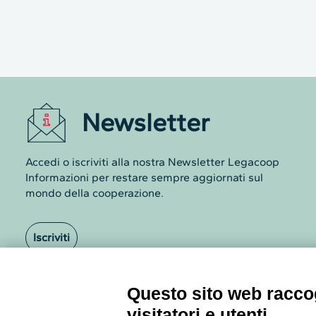
Newsletter
Accedi o iscriviti alla nostra Newsletter Legacoop
Questo sito web raccog
Informazioni per restare sempre aggiornati sul
mondo della cooperazione.
visitatori e utenti
Con il tuo consenso, noi e i nostri partner 
Iscriviti
ed elaborare i dati personali come, ad esem
Poiché rispettiamo il tuo diritto alla privacy
Clicca su preferenze GDPR per saperne di
Archivio Newsletter
Visualizza la Cookie Policy Completa