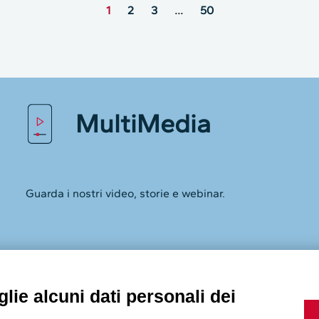
MultiMedia
lie alcuni dati personali dei
Guarda i nostri video, storie e webinar.
utilizziamo i cookie e tecnologie simili per archiviare, accedere
pio, la visita al sito web o la personalizzazione degli annunci.
, è possibile scegliere di non consentire alcuni tipi di cookie.
Accedi a Youtube
 più.
Powered by