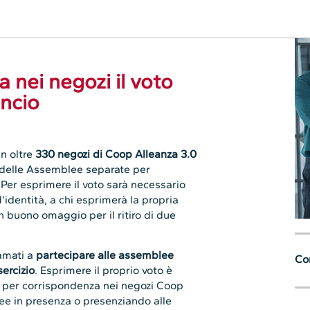
a nei negozi il voto
ancio
 in oltre
330 negozi di Coop Alleanza 3.0
ta delle Assemblee separate per
. Per esprimere il voto sarà necessario
identità, a chi esprimerà la propria
n buono omaggio per il ritiro di due
iamati a
partecipare alle assemblee
Con
sercizio
. Esprimere il proprio voto è
to per corrispondenza nei negozi Coop
lee in presenza o presenziando alle