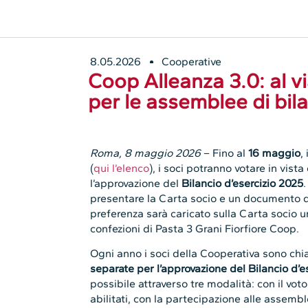
8.05.2026
Cooperative
Coop Alleanza 3.0: al vi
per le assemblee di bil
Roma, 8 maggio 2026
– Fino al
16 maggio
,
(
qui l’elenco
), i soci potranno votare in vis
l’approvazione del
Bilancio d’esercizio 2025
presentare la Carta socio e un documento d’
preferenza sarà caricato sulla Carta socio u
confezioni di Pasta 3 Grani Fiorfiore Coop.
Ogni anno i soci della Cooperativa sono ch
separate per l’approvazione del Bilancio d’e
possibile attraverso tre modalità: con il vo
abilitati, con la partecipazione alle assemb
assemblee online, da remoto.