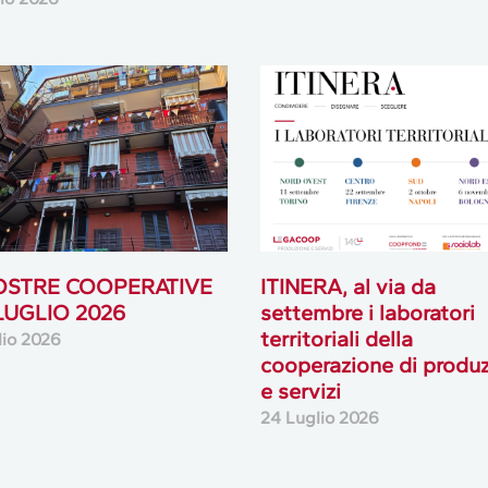
OSTRE COOPERATIVE
ITINERA, al via da
 LUGLIO 2026
settembre i laboratori
territoriali della
lio 2026
cooperazione di produ
e servizi
24 Luglio 2026
1
2
3
…
50