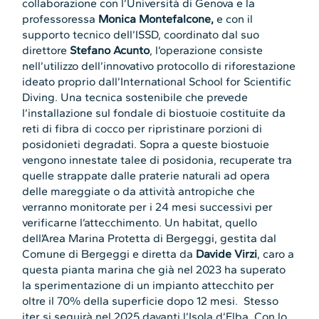
collaborazione con l’Università di Genova e la
professoressa
Monica Montefalcone,
e con il
supporto tecnico dell’ISSD, coordinato dal suo
direttore
Stefano Acunto
, l’operazione consiste
nell’utilizzo dell’innovativo protocollo di riforestazione
ideato proprio dall’International School for Scientific
Diving. Una tecnica sostenibile che prevede
l’installazione sul fondale di biostuoie costituite da
reti di fibra di cocco per ripristinare porzioni di
posidonieti degradati. Sopra a queste biostuoie
vengono innestate talee di posidonia, recuperate tra
quelle strappate dalle praterie naturali ad opera
delle mareggiate o da attività antropiche che
verranno monitorate per i 24 mesi successivi per
verificarne l’attecchimento. Un habitat, quello
dell’Area Marina Protetta di Bergeggi, gestita dal
Comune di Bergeggi e diretta da
Davide Virzi
, caro a
questa pianta marina che già nel 2023 ha superato
la sperimentazione di un impianto attecchito per
oltre il 70% della superficie dopo 12 mesi. Stesso
iter si seguirà nel 2025 davanti l’Isola d’Elba. Con lo