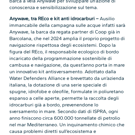
barca a vela Anywave per sviluppare un’azione di
conoscenza e sensibilizzazione sul tema.
Anywave, tra REco e kit anti idrocarburi –
Ausilio
immancabile della campagna sulle acque infatti sarà
Anywave, la
barca da regata partner di Coop già in
Barcolana, che nel 2024 amplia il proprio progetto di
navigazione rispettosa degli ecosistemi. Dopo la
figura del REco, il responsabile ecologico di bordo
incaricato della programmazione sostenibile di
cambusa e navigazione, da quest’anno porta in mare
un innovativo kit antisversamento. Adottato dalla
Water Defenders Alliance e brevettato da un’azienda
italiana, la dotazione di una serie speciale di
spugne, idrofobe e oleofile, formulate in poliuretano
espanso a celle aperte, permette la raccolta degli
idrocarburi già a bordo, prevenendone lo
sversamento in mare. Secondo dati di ISPRA, ogni
anno finiscono circa 600.000 tonnellate di petrolio
nel mar Mediterraneo. Un inquinamento chimico che
causa problemi diretti sull’ecosistema e