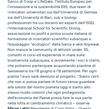
fianco di Coop e LifeGate, l’Istituto Europeo per
l’innovazione e la sostenibilità EIIS, due team di
ricercatori universitari sia dell’Università di Genova
sia dell’Università di Bari, sub e biologi
professionisti tra cui docenti ed esperti dell’ISSD,
l’International School for Scientific Diving,
associazione no profit e prima scuola italiana di
formazione di ricercatori scientifici subacquei e
l’equipaggio “ecologico” della barca a vela Anywave.
Non manca la community di attivisti under 35,
coinvolti in corsi ed esperienze in mare sulla
biodiversità subacquea, e ovviamente i soci e clienti,
che potranno partecipare acquistando piantine di
Sansevieria tra l’8 giugno e l’8 settembre. Per ogni
pianta 1 euro sarà devoluto al progetto. “Siamo certi
che non si possa parlare di futuro senza guardare
alla salute del nostro pianeta oggi e siamo allo
stesso modo convinti che ogni protagonista
dell’economia del Paese possa fare la sua parte
nella lotta al cambiamento climatico – osserva
Maura Latini
Presidente di Coop Italia – Questo