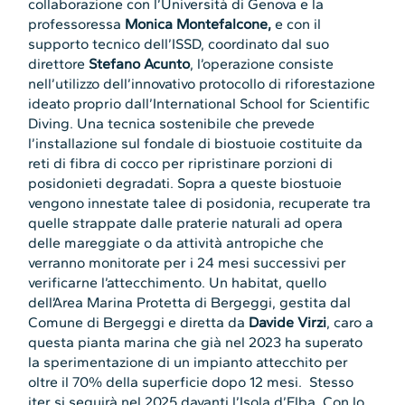
collaborazione con l’Università di Genova e la
professoressa
Monica Montefalcone,
e con il
supporto tecnico dell’ISSD, coordinato dal suo
direttore
Stefano Acunto
, l’operazione consiste
nell’utilizzo dell’innovativo protocollo di riforestazione
ideato proprio dall’International School for Scientific
Diving. Una tecnica sostenibile che prevede
l’installazione sul fondale di biostuoie costituite da
reti di fibra di cocco per ripristinare porzioni di
posidonieti degradati. Sopra a queste biostuoie
vengono innestate talee di posidonia, recuperate tra
quelle strappate dalle praterie naturali ad opera
delle mareggiate o da attività antropiche che
verranno monitorate per i 24 mesi successivi per
verificarne l’attecchimento. Un habitat, quello
dell’Area Marina Protetta di Bergeggi, gestita dal
Comune di Bergeggi e diretta da
Davide Virzi
, caro a
questa pianta marina che già nel 2023 ha superato
la sperimentazione di un impianto attecchito per
oltre il 70% della superficie dopo 12 mesi. Stesso
iter si seguirà nel 2025 davanti l’Isola d’Elba. Con lo