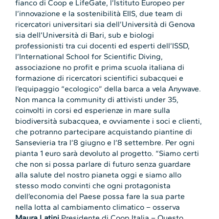
fianco di Coop e LifeGate, l’Istituto Europeo per
l’innovazione e la sostenibilità EIIS, due team di
ricercatori universitari sia dell’Università di Genova
sia dell’Università di Bari, sub e biologi
professionisti tra cui docenti ed esperti dell’ISSD,
l’International School for Scientific Diving,
associazione no profit e prima scuola italiana di
formazione di ricercatori scientifici subacquei e
l’equipaggio “ecologico” della barca a vela Anywave.
Non manca la community di attivisti under 35,
coinvolti in corsi ed esperienze in mare sulla
biodiversità subacquea, e ovviamente i soci e clienti,
che potranno partecipare acquistando piantine di
Sansevieria tra l’8 giugno e l’8 settembre. Per ogni
pianta 1 euro sarà devoluto al progetto. “Siamo certi
che non si possa parlare di futuro senza guardare
alla salute del nostro pianeta oggi e siamo allo
stesso modo convinti che ogni protagonista
dell’economia del Paese possa fare la sua parte
nella lotta al cambiamento climatico – osserva
Maura Latini
Presidente di Coop Italia – Questo