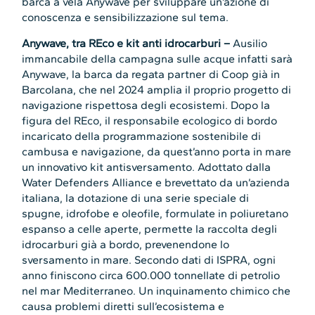
barca a vela Anywave per sviluppare un’azione di
conoscenza e sensibilizzazione sul tema.
Anywave, tra REco e kit anti idrocarburi –
Ausilio
immancabile della campagna sulle acque infatti sarà
Anywave, la
barca da regata partner di Coop già in
Barcolana, che nel 2024 amplia il proprio progetto di
navigazione rispettosa degli ecosistemi. Dopo la
figura del REco, il responsabile ecologico di bordo
incaricato della programmazione sostenibile di
cambusa e navigazione, da quest’anno porta in mare
un innovativo kit antisversamento. Adottato dalla
Water Defenders Alliance e brevettato da un’azienda
italiana, la dotazione di una serie speciale di
spugne, idrofobe e oleofile, formulate in poliuretano
espanso a celle aperte, permette la raccolta degli
idrocarburi già a bordo, prevenendone lo
sversamento in mare. Secondo dati di ISPRA, ogni
anno finiscono circa 600.000 tonnellate di petrolio
nel mar Mediterraneo. Un inquinamento chimico che
causa problemi diretti sull’ecosistema e