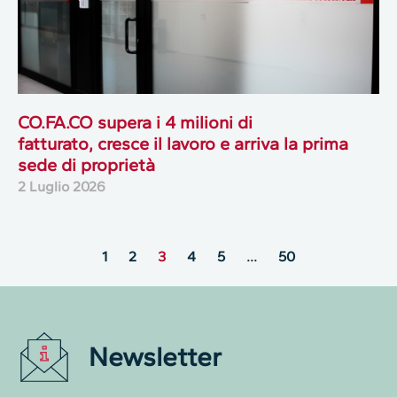
CO.FA.CO supera i 4 milioni di
fatturato, cresce il lavoro e arriva la prima
sede di proprietà
2 Luglio 2026
1
2
3
4
5
…
50
Newsletter