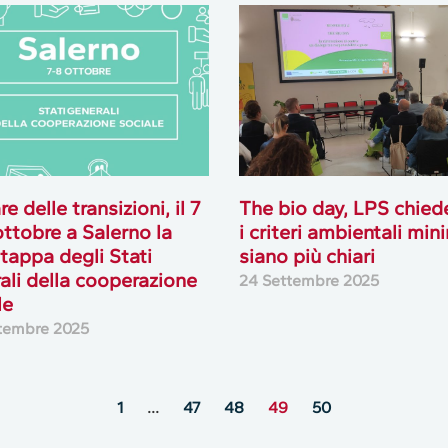
e delle transizioni, il 7
The bio day, LPS chied
 ottobre a Salerno la
i criteri ambientali min
 tappa degli Stati
siano più chiari
ali della cooperazione
24 Settembre 2025
le
tembre 2025
1
…
47
48
49
50