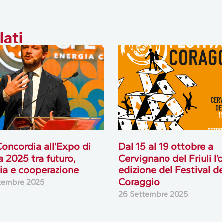
lati
oncordia all’Expo di
Dal 15 al 19 ottobre a
 2025 tra futuro,
Cervignano del Friuli l’
ia e cooperazione
edizione del Festival d
Coraggio
tembre 2025
26 Settembre 2025