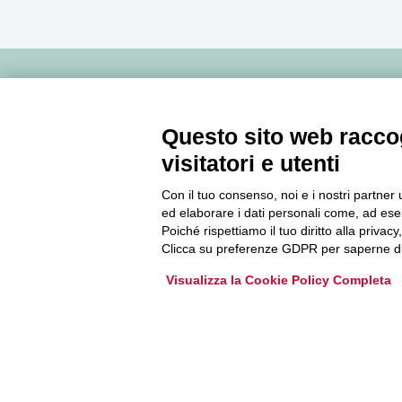
Newsletter
Questo sito web raccog
Accedi o iscriviti alla nostra Newsletter Legacoop
visitatori e utenti
Informazioni per restare sempre aggiornati sul
Con il tuo consenso, noi e i nostri partner 
mondo della cooperazione.
ed elaborare i dati personali come, ad esem
Poiché rispettiamo il tuo diritto alla privacy
Clicca su preferenze GDPR per saperne di
Iscriviti
Visualizza la Cookie Policy Completa
Archivio Newsletter