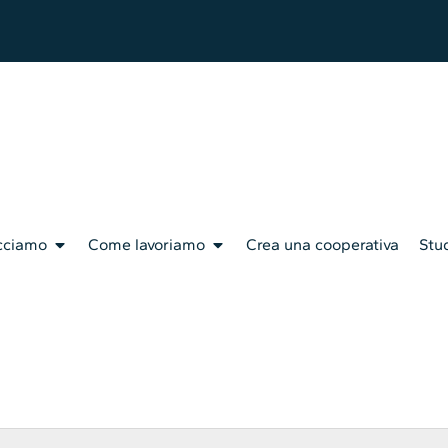
cciamo
Come lavoriamo
Crea una cooperativa
Stud