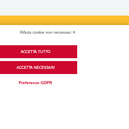
Podcast
Rifiuta cookie non necessari ✕
ACCETTA TUTTO
Ascolta i podcast di approfondimento di Legacoop
su Spreaker.
ACCETTA NECESSARI
Preferenze GDPR
Accedi alla sezione