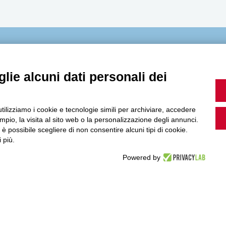
MultiMedia
lie alcuni dati personali dei
Guarda i nostri video, storie e webinar.
utilizziamo i cookie e tecnologie simili per archiviare, accedere
pio, la visita al sito web o la personalizzazione degli annunci.
, è possibile scegliere di non consentire alcuni tipi di cookie.
 più.
Powered by
Accedi a Youtube
Seguici sui nostri canali social: