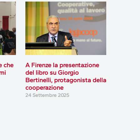
e che
A Firenze la presentazione
imi
del libro su Giorgio
Bertinelli, protagonista della
cooperazione
24 Settembre 2025