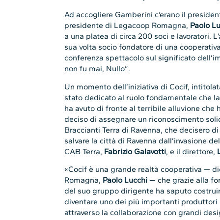
Ad accogliere Gamberini c’erano il presiden
presidente di Legacoop Romagna,
Paolo Lu
a una platea di circa 200 soci e lavoratori. L
sua volta socio fondatore di una cooperativ
conferenza spettacolo sul significato dell’i
non fu mai, Nullo”.
Un momento dell’iniziativa di Cocif, intitolat
stato dedicato al ruolo fondamentale che l
ha avuto di fronte al terribile alluvione ch
deciso di assegnare un riconoscimento solid
Braccianti Terra di Ravenna, che decisero di t
salvare la città di Ravenna dall’invasione de
CAB Terra,
Fabrizio Galavotti
, e il direttore,
«Cocif è una grande realtà cooperativa — di
Romagna,
Paolo Lucchi
— che grazie alla fo
del suo gruppo dirigente ha saputo costruir
diventare uno dei più importanti produttori i
attraverso la collaborazione con grandi des