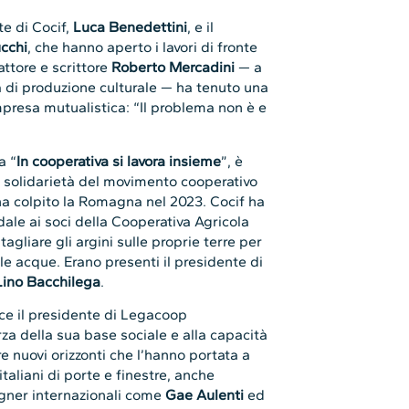
te di Cocif,
Luca Benedettini
, e il
cchi
, che hanno aperto i lavori di fronte
’attore e scrittore
Roberto Mercadini
— a
a di produzione culturale — ha tenuto una
mpresa mutualistica: “Il problema non è e
a “
In cooperativa si lavora insieme
”, è
a solidarietà del movimento cooperativo
e ha colpito la Romagna nel 2023. Cocif ha
ale ai soci della Cooperativa Agricola
agliare gli argini sulle proprie terre per
lle acque. Erano presenti il presidente di
Lino Bacchilega
.
ce il presidente di Legacoop
rza della sua base sociale e alla capacità
e nuovi orizzonti che l’hanno portata a
taliani di porte e finestre, anche
igner internazionali come
Gae Aulenti
ed