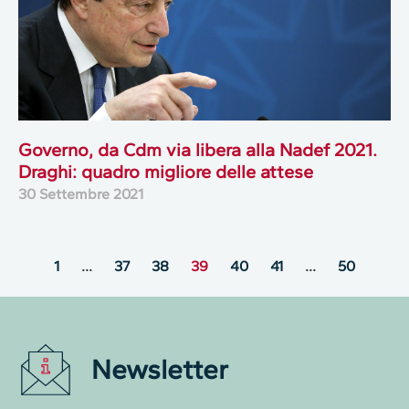
Governo, da Cdm via libera alla Nadef 2021.
Draghi: quadro migliore delle attese
30 Settembre 2021
1
…
37
38
39
40
41
…
50
Newsletter