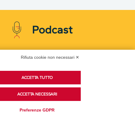
Podcast
Ascolta i podcast di approfondimento di Legacoop
Rifiuta cookie non necessari ✕
su Spreaker.
ACCETTA TUTTO
Accedi alla sezione
ACCETTA NECESSARI
Preferenze GDPR