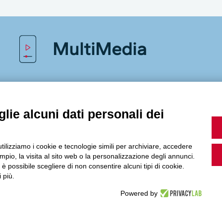
MultiMedia
Guarda i nostri video, storie e webinar.
lie alcuni dati personali dei
utilizziamo i cookie e tecnologie simili per archiviare, accedere
Accedi a Youtube
pio, la visita al sito web o la personalizzazione degli annunci.
, è possibile scegliere di non consentire alcuni tipi di cookie.
 più.
Powered by
Seguici sui nostri canali social: