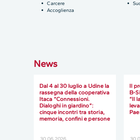
Carcere
Sud
Accoglienza
News
Dal 4 al 30 luglio a Udine la
Il p
rassegna della cooperativa
B-Si
Itaca “Connessioni.
“Il 
Dialoghi in giardino”:
leva
cinque incontri tra storia,
Pae
memoria, confini e persone
30.06.2026
30.