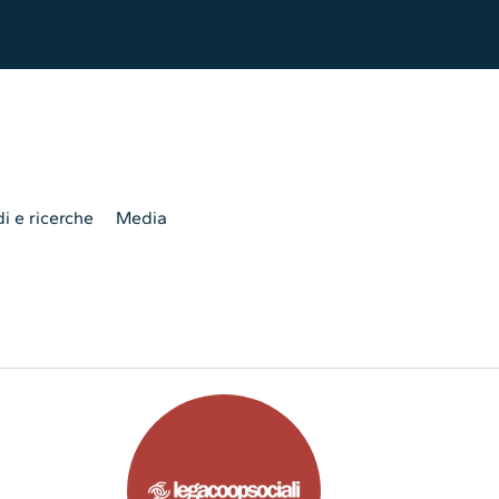
i e ricerche
Media