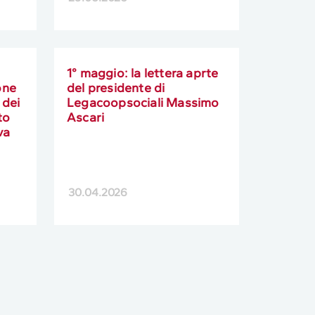
1° maggio: la lettera aprte
one
del presidente di
 dei
Legacoopsociali Massimo
to
Ascari
va
30.04.2026