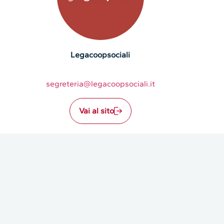
Legacoopsociali
segreteria@legacoopsociali.it
Vai al sito