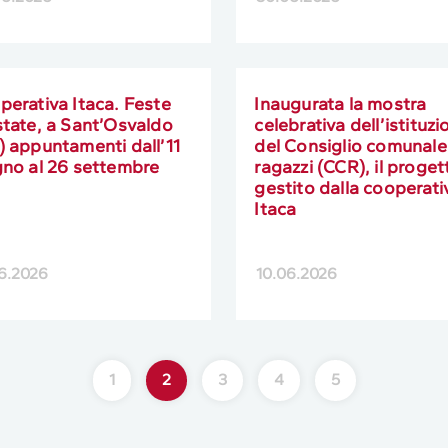
perativa Itaca. Feste
Inaugurata la mostra
state, a Sant’Osvaldo
celebrativa dell’istituzi
) appuntamenti dall’11
del Consiglio comunale
gno al 26 settembre
ragazzi (CCR), il proget
gestito dalla cooperati
Itaca
6.2026
10.06.2026
1
2
3
4
5