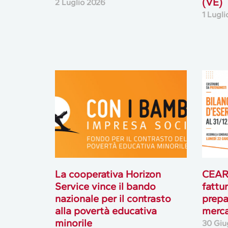
(VE)
2 Luglio 2026
1 Lugl
La cooperativa Horizon
CEAR 
Service vince il bando
fattur
nazionale per il contrasto
prepa
alla povertà educativa
merc
minorile
30 Giu