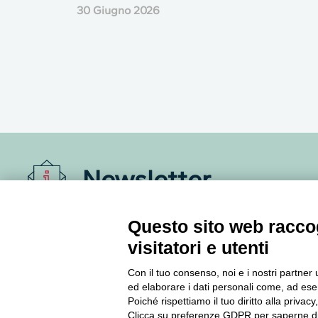
30 Giugno 2026
Newsletter
Accedi o iscriviti alla nostra Newsletter Legacoop
Questo sito web raccog
Informazioni per restare sempre aggiornati sul
visitatori e utenti
mondo della cooperazione.
Con il tuo consenso, noi e i nostri partner 
ed elaborare i dati personali come, ad esem
Iscriviti
Poiché rispettiamo il tuo diritto alla privacy
Clicca su preferenze GDPR per saperne di