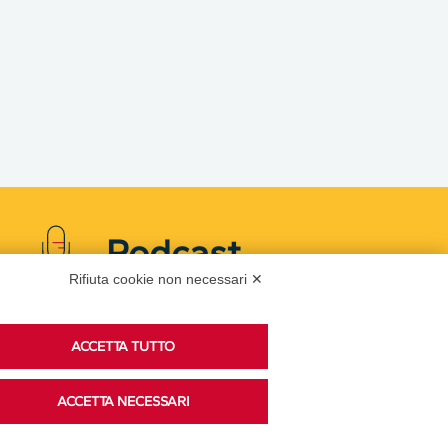
Podcast
Rifiuta cookie non necessari ✕
Ascolta i podcast di approfondimento di Legacoop
ACCETTA TUTTO
su Spreaker.
ACCETTA NECESSARI