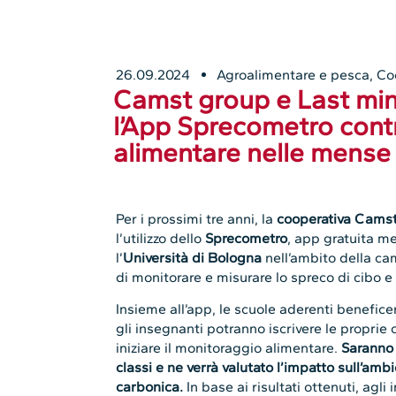
26.09.2024
Agroalimentare e pesca
,
Co
Camst group e Last min
l’App Sprecometro cont
alimentare nelle mense
Per i prossimi tre anni, la
cooperativa
Camst
l’utilizzo dello
Sprecometro
, app gratuita m
l’
Università di Bologna
nell’ambito della ca
di monitorare e misurare lo spreco di cibo e
Insieme all’app, le scuole aderenti benefice
gli insegnanti potranno iscrivere le proprie 
iniziare il monitoraggio alimentare.
Saranno 
classi e ne verrà valutato l’impatto sull’amb
carbonica.
In base ai risultati ottenuti, agli