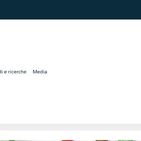
i e ricerche
Media