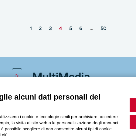
1
2
3
4
5
6
…
50
MultiMedia
lie alcuni dati personali dei
Guarda i nostri video, storie e webinar.
utilizziamo i cookie e tecnologie simili per archiviare, accedere
pio, la visita al sito web o la personalizzazione degli annunci.
, è possibile scegliere di non consentire alcuni tipi di cookie.
 più.