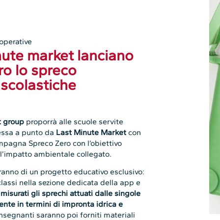
operative
ute market lanciano
ro lo spreco
 scolastiche
 group
proporrà alle scuole servite
essa a punto da
Last Minute Market
con
mpagna Spreco Zero con l’obiettivo
 l’impatto ambientale collegato.
ranno di un progetto educativo esclusivo:
classi nella sezione dedicata della app e
misurati gli sprechi attuati dalle singole
iente in termini di impronta idrica e
 insegnanti saranno poi forniti materiali