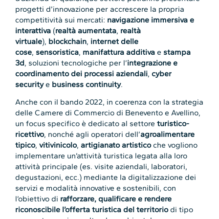
progetti d’innovazione per accrescere la propria
competitività sui mercati:
navigazione immersiva e
interattiva
(
realtà aumentata
,
realtà
virtuale
),
blockchain
,
internet delle
cose
,
sensoristica
,
manifattura additiva
e
stampa
3d
, soluzioni tecnologiche per l’
integrazione e
coordinamento dei processi aziendali
,
cyber
security
e
business continuity
.
Anche con il bando 2022, in coerenza con la strategia
delle Camere di Commercio di Benevento e Avellino,
un focus specifico è dedicato al settore
turistico-
ricettivo
, nonché agli operatori dell’
agroalimentare
tipico
,
vitivinicolo
,
artigianato artistico
che vogliono
implementare un’attività turistica legata alla loro
attività principale (es. visite aziendali, laboratori,
degustazioni, ecc.) mediante la digitalizzazione dei
servizi e modalità innovative e sostenibili, con
l’obiettivo di
rafforzare,
qualificare e rendere
riconoscibile l’offerta turistica del territorio
di tipo