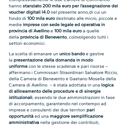
hanno
stanziato 200 mila euro per l’assegnazione dei
voucher digitali I4.0
nel presente anno,di cui un
fondo di
100 mila euro
destinato alle micro, piccole e
medie
imprese con sede legale ed operativa in
provincia di Avellino
e
100 mila euro
a quelle
della
provincia di Benevento
, coinvolgendo tutti i
settori economici.
La scelta di emanare un
unico bando
e gestire
la
presentazione della domanda in modo
uniforme
con le stesse scadenze e pari risorse –
affermano i Commissari Straordinari Salvatore Riccio,
della Camera di Benevento e Gaetano Mosella della
Camera di Avellino – è stata adottata in una
logica
di allineamento delle procedure e di sinergie
istituzionali
, essendo le due amministrazioni in fase
di accorpamento, garantendo nel contempo ad
imprese e consulenti dei due territori
pari
opportunità
ed una
maggiore
semplificazione
amministrativa
nella gestione dei contributi,