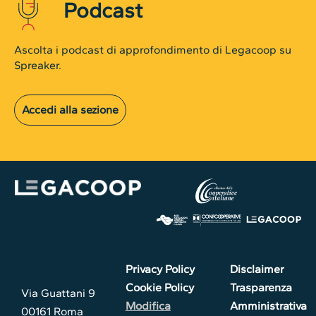
Podcast
Ascolta i podcast di approfondimento di Legacoop su
Spreaker.
Accedi alla sezione
Privacy Policy
Disclaimer
Cookie Policy
Trasparenza
Via Guattani 9
Modifica
Amministrativa
00161 Roma