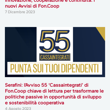
nuovi Avvisi di Fon.Coop
7 Dicembre 2023
Serafini: l’Avviso 55 ‘Cassaintegrati’ di
Fon.Coop chiave di lettura per trasformare le
politiche passive in opportunità di sviluppo
e sostenibilità cooperativa
4 Agosto 2023