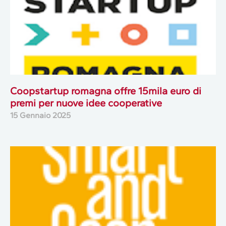
Coopstartup romagna offre 15mila euro di
premi per nuove idee cooperative
15 Gennaio 2025