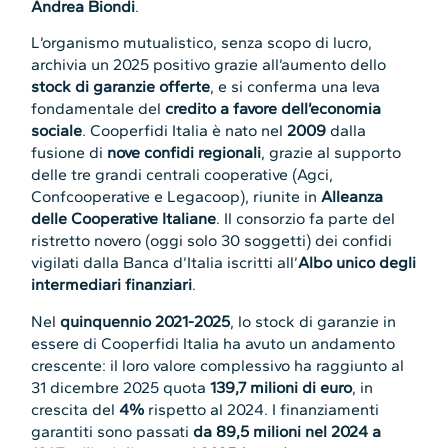
Andrea Biondi
.
L’organismo mutualistico, senza scopo di lucro,
archivia un 2025 positivo grazie all’aumento dello
stock di garanzie offerte
, e si conferma una leva
fondamentale del
credito a favore dell’economia
sociale
. Cooperfidi Italia è nato nel
2009
dalla
fusione di
nove confidi regionali
, grazie al supporto
delle tre grandi centrali cooperative (Agci,
Confcooperative e Legacoop), riunite in
Alleanza
delle Cooperative Italiane
. Il consorzio fa parte del
ristretto novero (oggi solo 30 soggetti) dei confidi
vigilati dalla Banca d’Italia iscritti all’
Albo unico degli
intermediari finanziari
.
Nel
quinquennio 2021-2025
, lo stock di garanzie in
essere di Cooperfidi Italia ha avuto un andamento
crescente: il loro valore complessivo ha raggiunto al
31 dicembre 2025 quota
139,7 milioni di euro
, in
crescita del
4%
rispetto al 2024. I finanziamenti
garantiti sono passati
da 89,5 milioni nel 2024 a