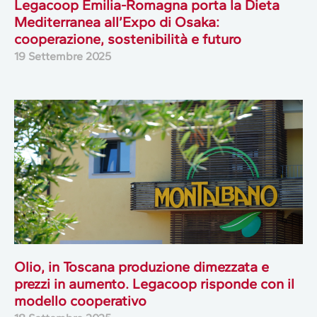
Legacoop Emilia-Romagna porta la Dieta
Mediterranea all’Expo di Osaka:
cooperazione, sostenibilità e futuro
19 Settembre 2025
Olio, in Toscana produzione dimezzata e
prezzi in aumento. Legacoop risponde con il
modello cooperativo