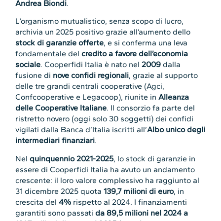
Andrea Biondi
.
L’organismo mutualistico, senza scopo di lucro,
archivia un 2025 positivo grazie all’aumento dello
stock di garanzie offerte
, e si conferma una leva
fondamentale del
credito a favore dell’economia
sociale
. Cooperfidi Italia è nato nel
2009
dalla
fusione di
nove confidi regionali
, grazie al supporto
delle tre grandi centrali cooperative (Agci,
Confcooperative e Legacoop), riunite in
Alleanza
delle Cooperative Italiane
. Il consorzio fa parte del
ristretto novero (oggi solo 30 soggetti) dei confidi
vigilati dalla Banca d’Italia iscritti all’
Albo unico degli
intermediari finanziari
.
Nel
quinquennio 2021-2025
, lo stock di garanzie in
essere di Cooperfidi Italia ha avuto un andamento
crescente: il loro valore complessivo ha raggiunto al
31 dicembre 2025 quota
139,7 milioni di euro
, in
crescita del
4%
rispetto al 2024. I finanziamenti
garantiti sono passati
da 89,5 milioni nel 2024 a