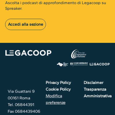
Ascolta i podcast di approfondimento di Legacoop su
Spreaker.
Accedi alla sezione
Privacy Policy
Disclaimer
Cookie Policy
Trasparenza
Via Guattani 9
Modifica
Amministrativa
00161 Roma
preferenze
Tel. 06844391
Fax 0684439406