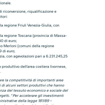
ionale.
di riconversione, riqualificazione e
itori:
la regione Friuli Venezia-Giulia, con
lla regione Toscana (provincia di Massa-
40 di euro;
nio Merloni (comuni della regione
9 di euro;
zia, con agevolazioni pari a 6.231.245,25
o produttivo dell’area costiera livornese,
.
iare la competitività di importanti aree
si di alcuni settori produttivi che hanno
renza del tessuto economico e sociale del
rgetti. “
Per accelerare gli investimenti
inistrative della legge 181/89
–