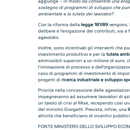
aggiunge –
in modo da consentire una eroga
sostegno di programmi di sviluppo che punta
ambientale e la tutela dei lavoratori
”.
Con la riforma della
legge 181/89
vengono, in
delibere e l’erogazione dei contributi, sia
agevolato.
Inoltre, sono incentivati gli interventi che 
investimento produttivo e per la
tutela amb
ammissibili superiori a un milione di euro
l’innovazione di processo e dell’organizzazi
caso di programmi di investimento di import
progetti di
ricerca industriale e sviluppo s
Priorità nella concessione delle agevolazioni
impegneranno ad assumere lavoratori di azien
un tavolo di crisi al Mise, recependo così u
del ministro Giorgetti. Prevista, infine, una
l
attività che beneficiano di incentivi pubblici
FONTE MINISTERO DELLO SVILUPPO ECO