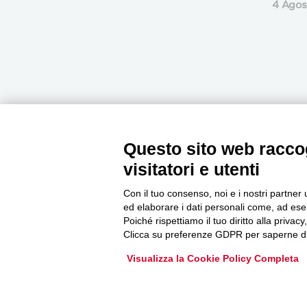
4 Agos
Questo sito web raccog
Newsletter
visitatori e utenti
Con il tuo consenso, noi e i nostri partner 
Accedi o iscriviti alla nostra Newsletter Legacoop
ed elaborare i dati personali come, ad esem
Informazioni per restare sempre aggiornati sul
Poiché rispettiamo il tuo diritto alla privacy
Clicca su preferenze GDPR per saperne di
mondo della cooperazione.
Visualizza la Cookie Policy Completa
Iscriviti