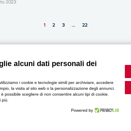
to 2023
1
2
3
…
22
lie alcuni dati personali dei
MultiMedia
utilizziamo i cookie e tecnologie simili per archiviare, accedere
pio, la visita al sito web o la personalizzazione degli annunci.
, è possibile scegliere di non consentire alcuni tipi di cookie.
Guarda i nostri video, storie e webinar.
 più.
Powered by
Accedi a Youtube