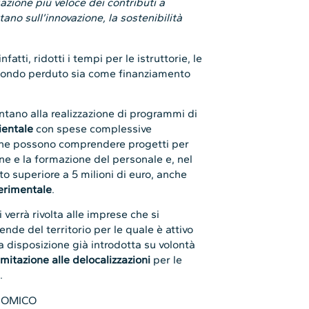
zione più veloce dei contributi a
no sull’innovazione, la sostenibilità
fatti, ridotti i tempi per le istruttorie, le
 a fondo perduto sia come finanziamento
puntano alla realizzazione di programmi di
ientale
con spese complessive
, che possono comprendere progetti per
one e la formazione del personale e, nel
o superiore a 5 milioni di euro, anche
perimentale
.
 verrà rivolta alle imprese che si
de del territorio per le quale è attivo
na disposizione già introdotta su volontà
imitazione alle delocalizzazioni
per le
.
NOMICO