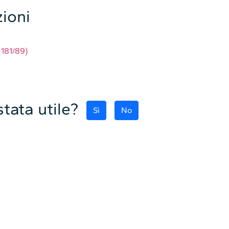
ioni
 181/89)
tata utile?
Sì
No