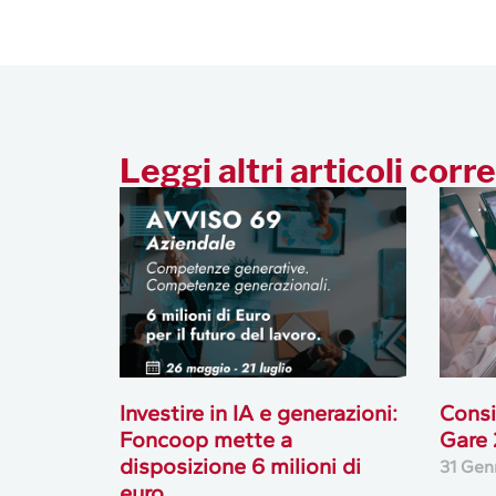
Leggi altri articoli corre
Investire in IA e generazioni:
Consi
Foncoop mette a
Gare
disposizione 6 milioni di
31 Gen
euro