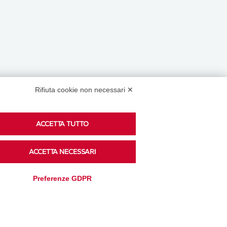
Rifiuta cookie non necessari ✕
Podcast
ACCETTA TUTTO
ACCETTA NECESSARI
Ascolta i podcast di approfondimento di Legacoop
Preferenze GDPR
su Spreaker.
Accedi alla sezione