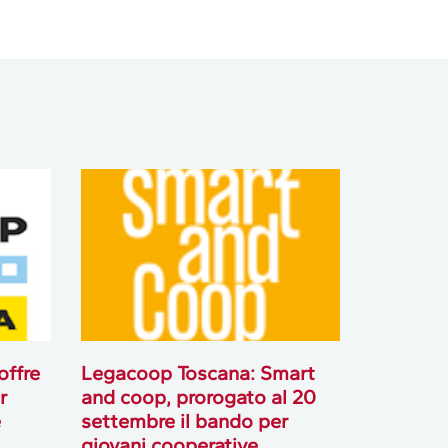
offre
Legacoop Toscana: Smart
r
and coop, prorogato al 20
e
settembre il bando per
giovani cooperative