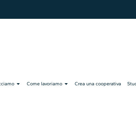
cciamo
Come lavoriamo
Crea una cooperativa
Stud