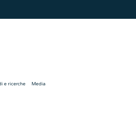
i e ricerche
Media