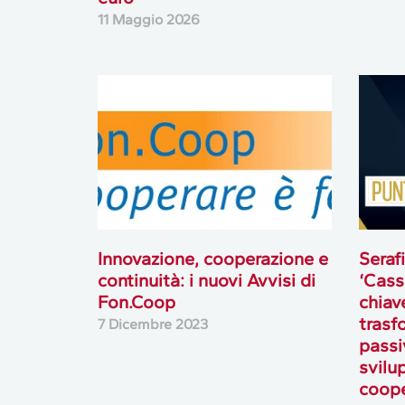
11 Maggio 2026
Innovazione, cooperazione e
Serafi
continuità: i nuovi Avvisi di
‘Cass
Fon.Coop
chiav
trasf
7 Dicembre 2023
passi
svilu
coope