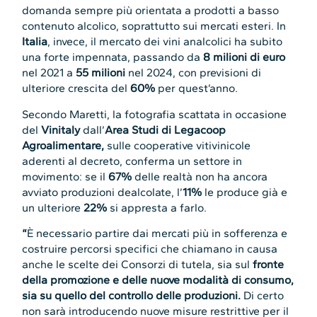
domanda sempre più orientata a prodotti a basso
contenuto alcolico, soprattutto sui mercati esteri. In
Italia
, invece, il mercato dei vini analcolici ha subito
una forte impennata, passando da
8 milioni di euro
nel 2021 a
55 milioni
nel 2024, con previsioni di
ulteriore crescita del
60%
per quest’anno.
Secondo Maretti, la fotografia scattata in occasione
del
Vinitaly
dall’
Area Studi di Legacoop
Agroalimentare,
sulle cooperative vitivinicole
aderenti al decreto, conferma un settore in
movimento: se il
67%
delle realtà non ha ancora
avviato produzioni dealcolate, l’
11%
le produce già e
un ulteriore
22%
si appresta a farlo.
“
È necessario partire dai mercati più in sofferenza e
costruire percorsi specifici che chiamano in causa
anche le scelte dei Consorzi di tutela, sia sul
fronte
della promozione e delle nuove modalità di consumo,
sia su quello del controllo delle produzioni.
Di certo
non sarà introducendo nuove misure restrittive per il