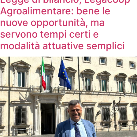
Agroalimentare: bene le
nuove opportunità, ma
servono tempi certi e
modalità attuative semplici