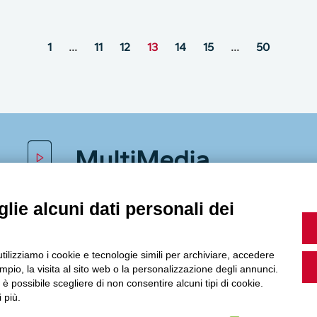
1
…
11
12
13
14
15
…
50
MultiMedia
lie alcuni dati personali dei
Guarda i nostri video, storie e webinar.
utilizziamo i cookie e tecnologie simili per archiviare, accedere
pio, la visita al sito web o la personalizzazione degli annunci.
, è possibile scegliere di non consentire alcuni tipi di cookie.
 più.
Accedi a Youtube