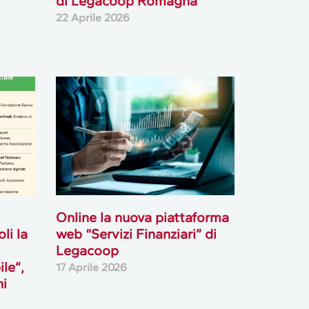
di Legacoop Romagna
22 Aprile 2026
Online la nuova piattaforma
li la
web “Servizi Finanziari” di
Legacoop
ile”,
17 Aprile 2026
ni