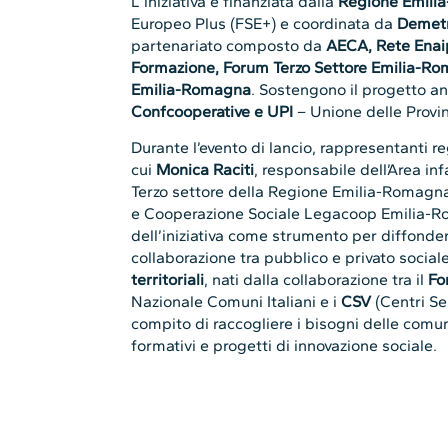
L’iniziativa è finanziata dalla
Regione Emili
Europeo Plus (FSE+) e coordinata da
Demetr
partenariato composto da
AECA, Rete Enai
Formazione, Forum Terzo Settore Emilia-R
Emilia-Romagna
. Sostengono il progetto a
Confcooperative e UPI
– Unione delle Provin
Durante l’evento di lancio, rappresentanti re
cui
Monica Raciti
, responsabile dell’Area in
Terzo settore della Regione Emilia-Romagn
e Cooperazione Sociale Legacoop Emilia-Ro
dell’iniziativa come strumento per diffonder
collaborazione tra pubblico e privato sociale
territoriali
, nati dalla collaborazione tra il
Fo
Nazionale Comuni Italiani e i
CSV
(Centri Ser
compito di raccogliere i bisogni delle comuni
formativi e progetti di innovazione sociale.