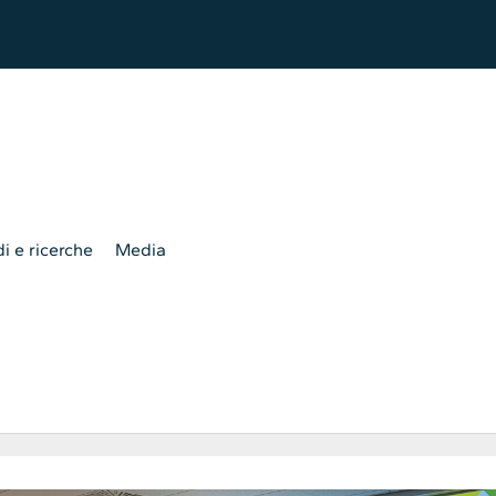
i e ricerche
Media