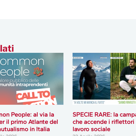
lati
n People: al via la
SPECIE RARE: la camp
er il primo Atlante del
che accende i riflettori 
tualismo in Italia
lavoro sociale