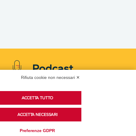
Podcast
Rifiuta cookie non necessari ✕
Ascolta i podcast di approfondimento di Legacoop
ACCETTA TUTTO
su Spreaker.
ACCETTA NECESSARI
Accedi alla sezione
Preferenze GDPR