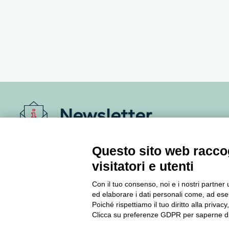
Newsletter
Accedi o iscriviti alla nostra Newsletter Legacoop
Questo sito web raccog
Informazioni per restare sempre aggiornati sul
visitatori e utenti
mondo della cooperazione.
Con il tuo consenso, noi e i nostri partner 
ed elaborare i dati personali come, ad esem
Iscriviti
Poiché rispettiamo il tuo diritto alla privacy
Clicca su preferenze GDPR per saperne di
Archivio Newsletter