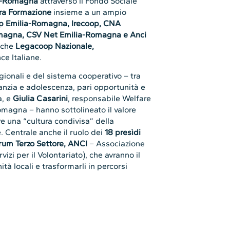
a-Romagna
attraverso il Fondo Sociale
a Formazione
insieme a un ampio
p Emilia-Romagna, Irecoop, CNA
omagna, CSV Net Emilia-Romagna e Anci
nche
Legacoop Nazionale,
ce Italiane.
gionali e del sistema cooperativo – tra
fanzia e adolescenza, pari opportunità e
a, e
Giulia Casarini
, responsabile Welfare
magna – hanno sottolineato il valore
e una “cultura condivisa” della
. Centrale anche il ruolo dei
18 presìdi
rum Terzo Settore, ANCI
– Associazione
vizi per il Volontariato), che avranno il
tà locali e trasformarli in percorsi