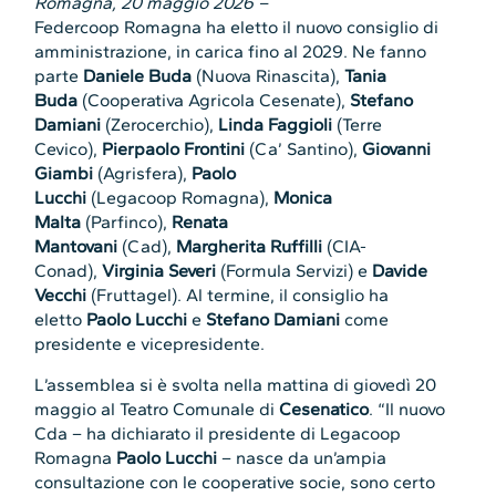
Romagna, 20 maggio 2026 –
Federcoop Romagna ha eletto il nuovo consiglio di
amministrazione, in carica fino al 2029. Ne fanno
parte
Daniele Buda
(Nuova Rinascita),
Tania
Buda
(Cooperativa Agricola Cesenate),
Stefano
Damiani
(Zerocerchio),
Linda Faggioli
(Terre
Cevico),
Pierpaolo Frontini
(Ca’ Santino),
Giovanni
Giambi
(Agrisfera),
Paolo
Lucchi
(Legacoop Romagna),
Monica
Malta
(Parfinco),
Renata
Mantovani
(Cad),
Margherita Ruffilli
(CIA-
Conad),
Virginia Severi
(Formula Servizi) e
Davide
Vecchi
(Fruttagel). Al termine, il consiglio ha
eletto
Paolo Lucchi
e
Stefano Damiani
come
presidente e vicepresidente.
L’assemblea si è svolta nella mattina di giovedì 20
maggio al Teatro Comunale di
Cesenatico
. “Il nuovo
Cda – ha dichiarato il presidente di Legacoop
Romagna
Paolo Lucchi
– nasce da un’ampia
consultazione con le cooperative socie, sono certo