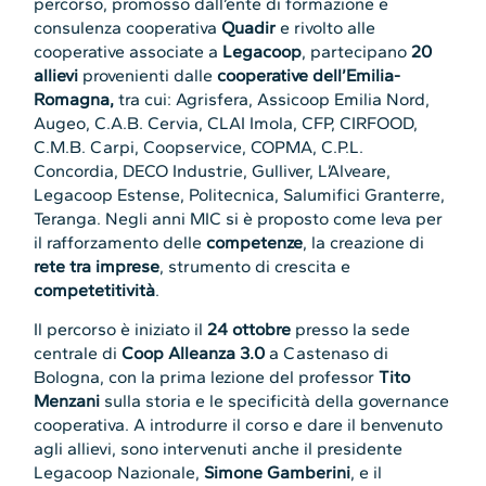
percorso, promosso dall’ente di formazione e
consulenza cooperativa
Quadir
e rivolto alle
cooperative associate a
Legacoop
, partecipano
20
allievi
provenienti dalle
cooperative dell’Emilia-
Romagna,
tra cui: Agrisfera, Assicoop Emilia Nord,
Augeo, C.A.B. Cervia, CLAI Imola, CFP, CIRFOOD,
C.M.B. Carpi, Coopservice, COPMA, C.P.L.
Concordia, DECO Industrie, Gulliver, L’Alveare,
Legacoop Estense, Politecnica, Salumifici Granterre,
Teranga. Negli anni MIC si è proposto come leva per
il rafforzamento delle
competenze
, la creazione di
rete tra imprese
, strumento di crescita e
competetitività
.
Il percorso è iniziato il
24 ottobre
presso la sede
centrale di
Coop Alleanza 3.0
a Castenaso di
Bologna, con la prima lezione del professor
Tito
Menzani
sulla storia e le specificità della governance
cooperativa. A introdurre il corso e dare il benvenuto
agli allievi, sono intervenuti anche il presidente
Legacoop Nazionale,
Simone Gamberini
, e il