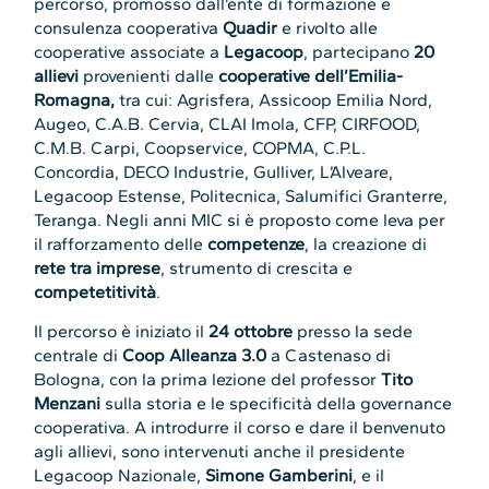
percorso, promosso dall’ente di formazione e
consulenza cooperativa
Quadir
e rivolto alle
cooperative associate a
Legacoop
, partecipano
20
allievi
provenienti dalle
cooperative dell’Emilia-
Romagna,
tra cui: Agrisfera, Assicoop Emilia Nord,
Augeo, C.A.B. Cervia, CLAI Imola, CFP, CIRFOOD,
C.M.B. Carpi, Coopservice, COPMA, C.P.L.
Concordia, DECO Industrie, Gulliver, L’Alveare,
Legacoop Estense, Politecnica, Salumifici Granterre,
Teranga. Negli anni MIC si è proposto come leva per
il rafforzamento delle
competenze
, la creazione di
rete tra imprese
, strumento di crescita e
competetitività
.
Il percorso è iniziato il
24 ottobre
presso la sede
centrale di
Coop Alleanza 3.0
a Castenaso di
Bologna, con la prima lezione del professor
Tito
Menzani
sulla storia e le specificità della governance
cooperativa. A introdurre il corso e dare il benvenuto
agli allievi, sono intervenuti anche il presidente
Legacoop Nazionale,
Simone Gamberini
, e il