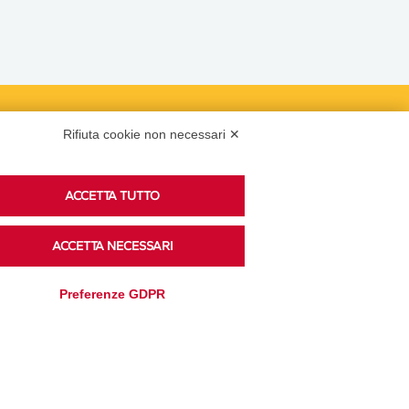
Podcast
Rifiuta cookie non necessari ✕
ACCETTA TUTTO
Ascolta i podcast di approfondimento di Legacoop
su Spreaker.
ACCETTA NECESSARI
Preferenze GDPR
Accedi alla sezione