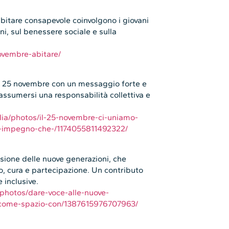
abitare consapevole coinvolgono i giovani
ni, sul benessere sociale e sulla
ovembre-abitare/
del 25 novembre con un messaggio forte e
 assumersi una responsabilità collettiva e
ia/photos/il-25-novembre-ci-uniamo-
un-impegno-che-/1174055811492322/
ione delle nuove generazioni, che
, cura e partecipazione. Un contributo
 inclusive.
hotos/dare-voce-alle-nuove-
re-come-spazio-con/1387615976707963/