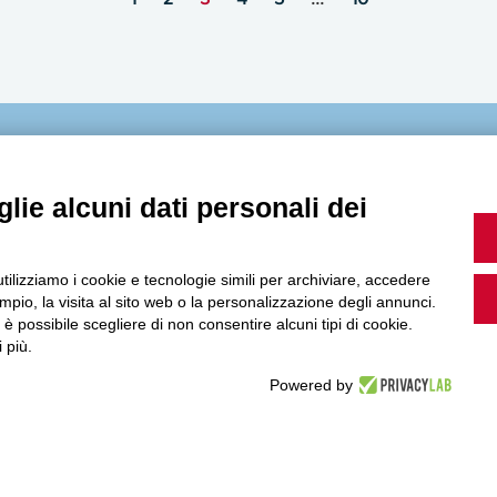
MultiMedia
lie alcuni dati personali dei
utilizziamo i cookie e tecnologie simili per archiviare, accedere
Guarda i nostri video, storie e webinar.
pio, la visita al sito web o la personalizzazione degli annunci.
, è possibile scegliere di non consentire alcuni tipi di cookie.
 più.
Powered by
Accedi a Youtube