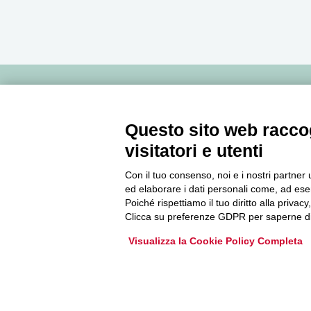
Newsletter
Questo sito web raccog
visitatori e utenti
Accedi o iscriviti alla nostra Newsletter Legacoop
Informazioni per restare sempre aggiornati sul
Con il tuo consenso, noi e i nostri partner 
mondo della cooperazione.
ed elaborare i dati personali come, ad esem
Poiché rispettiamo il tuo diritto alla privacy
Clicca su preferenze GDPR per saperne di
Iscriviti
Visualizza la Cookie Policy Completa
Archivio Newsletter