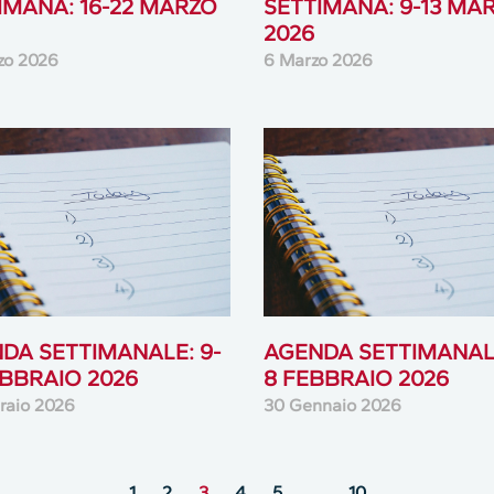
IMANA: 16-22 MARZO
SETTIMANA: 9-13 MA
2026
zo 2026
6 Marzo 2026
DA SETTIMANALE: 9-
AGENDA SETTIMANALE
EBBRAIO 2026
8 FEBBRAIO 2026
raio 2026
30 Gennaio 2026
1
2
3
4
5
…
10