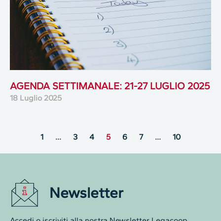
AGENDA SETTIMANALE: 21-27 LUGLIO 2025
18 Luglio 2025
1
…
3
4
5
6
7
…
10
Newsletter
Accedi o iscriviti alla nostra Newsletter Legacoop