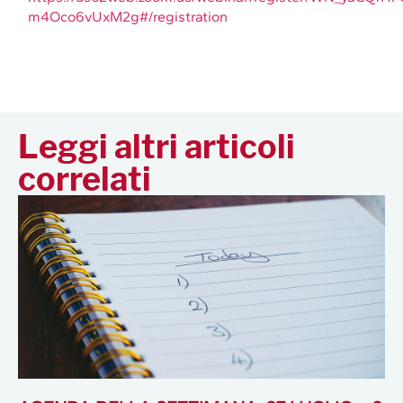
m4Oco6vUxM2g#/registration
Leggi altri articoli
correlati