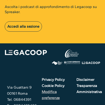
Ascolta i podcast di approfondimento di Legacoop su
Spreaker.
Accedi alla sezione
Privacy Policy
Disclaimer
Cookie Policy
Trasparenza
Via Guattani 9
Modifica
Amministrativa
00161 Roma
preferenze
Tel. 06844391