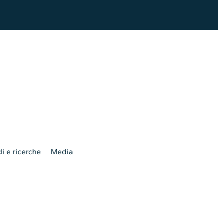
i e ricerche
Media