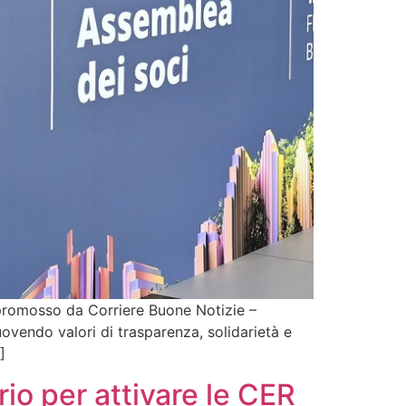
 promosso da Corriere Buone Notizie –
uovendo valori di trasparenza, solidarietà e
]
o per attivare le CER