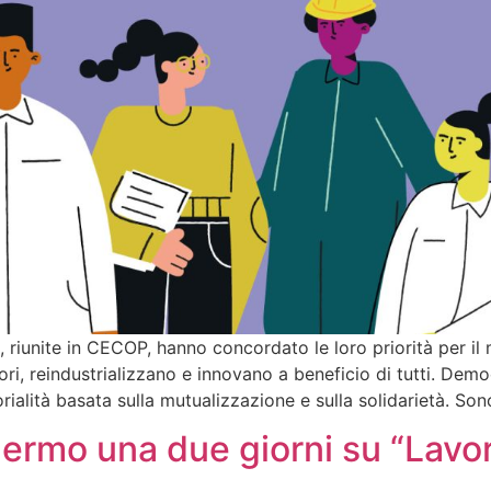
ee, riunite in CECOP, hanno concordato le loro priorità pe
i, reindustrializzano e innovano a beneficio di tutti. Demo
ialità basata sulla mutualizzazione e sulla solidarietà. Son
lermo una due giorni su “Lavor