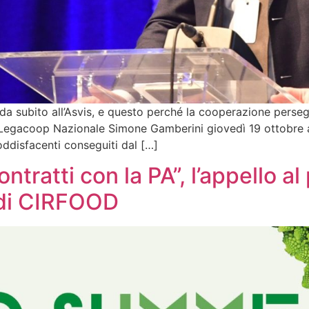
subito all’Asvis, e questo perché la cooperazione persegue
 di Legacoop Nazionale Simone Gamberini giovedì 19 ottobre
oddisfacenti conseguiti dal […]
ntratti con la PA”, l’appello a
a di CIRFOOD