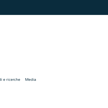
i e ricerche
Media