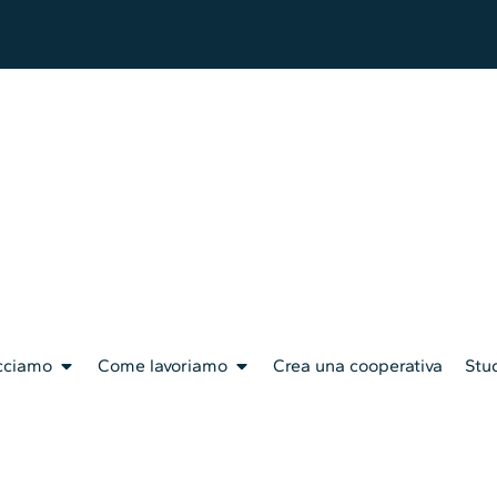
cciamo
Come lavoriamo
Crea una cooperativa
Stud