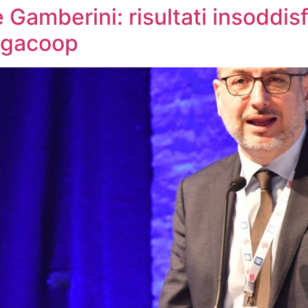
 Gamberini: risultati insoddis
egacoop