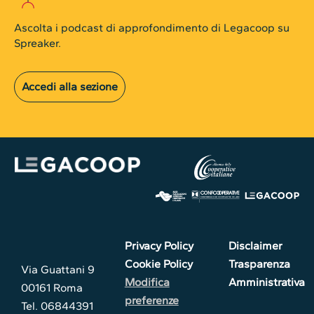
Ascolta i podcast di approfondimento di Legacoop su
Spreaker.
Accedi alla sezione
Privacy Policy
Disclaimer
Cookie Policy
Trasparenza
Via Guattani 9
Modifica
Amministrativa
00161 Roma
preferenze
Tel. 06844391