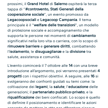
prossimi, il
Grand Hotel
di
Salerno
ospiterà la terza
tappa di ‘’
#controvento, Stati Generali della
cooperazione sociale
”, un evento promosso da
Legacoopsociali
e
Legacoop Campania
. Il tema
principale è il “
welfare delle transizioni
”, un modello
di protezione sociale e accompagnamento che
supporta le persone nei momenti di
cambiamento
significativi nella loro vita o carriera, con lo scopo di
rimuovere barriere
e
generare diritti
, combattendo
l’
isolamento
, le
disuguaglianze
e la
divisione
tra
salute, assistenza e comunità.
L’evento comincerà il 7 ottobre alle
14
con una breve
introduzione all’argomento, poi verranno presentati
4
progetti
con i rispettivi obiettivi. A seguire, alle
16
si
svolgeranno dei confronti guidati su temi come: la
coltivazione dei
legami
; la
salute
; l’
educazione
delle
generazioni; il
partenariato pubblico-privato
; e la
riqualificazione
dei beni confiscati. Lo scopo è quello
di definire il posizionamento e identificare le azioni
concrete da mettere in atto per affrontare ciascun