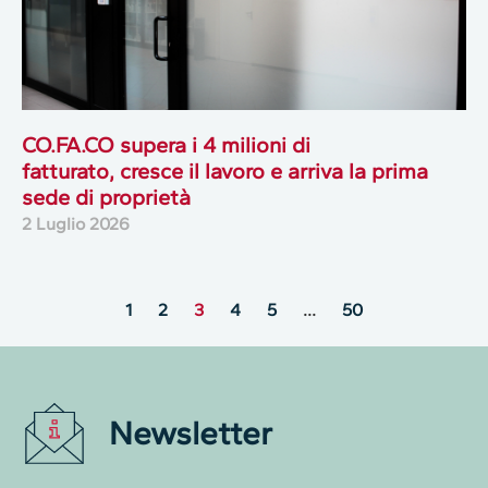
CO.FA.CO supera i 4 milioni di
fatturato, cresce il lavoro e arriva la prima
sede di proprietà
2 Luglio 2026
1
2
3
4
5
…
50
Newsletter