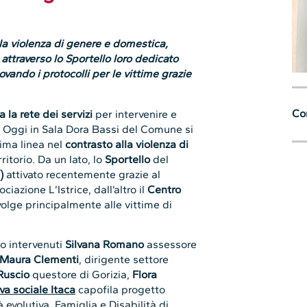
 la violenza di genere e domestica,
 attraverso lo Sportello loro dedicato
vando i protocolli per le vittime grazie
Con
 la rete dei servizi
per intervenire e
. Oggi in Sala Dora Bassi del Comune si
rima linea nel
contrasto alla violenza di
ritorio. Da un lato, lo
Sportello
del
)
attivato recentemente grazie al
azione L’Istrice, dall’altro il
Centro
volge principalmente alle vittime di
o intervenuti
Silvana Romano
assessore
Maura Clementi
, dirigente settore
 Ruscio
questore di Gorizia,
Flora
va sociale Itaca
capofila progetto
 evolutiva, Famiglia e Disabilità di