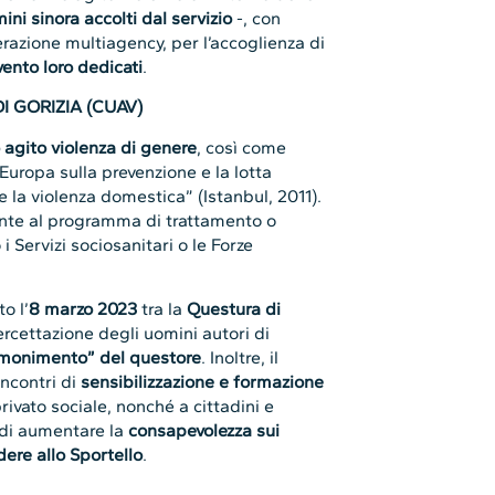
mini sinora accolti dal servizio
-, con
erazione multiagency, per l’accoglienza di
ento loro dedicati
.
I GORIZIA (CUAV)
agito violenza di genere
, così come
Europa sulla prevenzione e la lotta
e la violenza domestica” (Istanbul, 2011).
te al programma di trattamento o
i Servizi sociosanitari o le Forze
to l’
8 marzo 2023
tra la
Questura di
ercettazione degli uomini autori di
monimento” del questore
. Inoltre, il
incontri di
sensibilizzazione e formazione
privato sociale, nonché a cittadini e
à di aumentare la
consapevolezza sui
ere allo Sportello
.