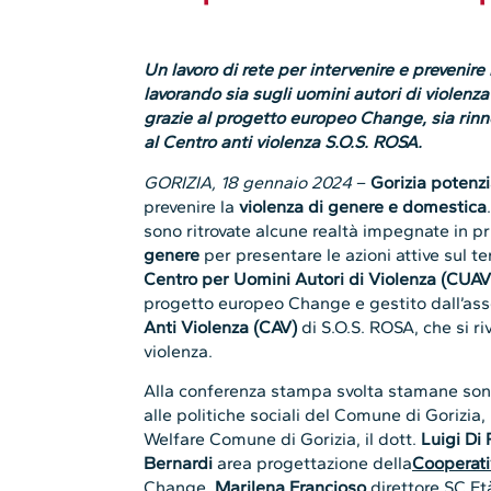
Un lavoro di rete per intervenire e prevenire
lavorando sia sugli uomini autori di violenza
grazie al progetto europeo Change, sia rinno
al Centro anti violenza S.O.S. ROSA
.
GORIZIA, 18 gennaio 2024
–
Gorizia potenzia
prevenire la
violenza di genere e domestica
sono ritrovate alcune realtà impegnate in p
genere
per presentare le azioni attive sul ter
Centro per Uomini Autori di Violenza (CUAV
progetto europeo Change e gestito dall’associ
Anti Violenza (CAV)
di S.O.S. ROSA, che si ri
violenza.
Alla conferenza stampa svolta stamane son
alle politiche sociali del Comune di Gorizia,
Welfare Comune di Gorizia, il dott.
Luigi Di
Bernardi
area progettazione della
Cooperati
Change,
Marilena Francioso
direttore SC Età