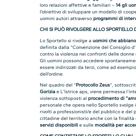
loro relazioni affettive e familiari –
14 gli uo
l’obiettivo di sviluppare un modello di coop
uomini autori attraverso
programmi di interv
CHI SI PUÒ RIVOLGERE ALLO SPORTELLO D
Lo Sportello si rivolge a
uomini che abbiano 
definita dalla “Convenzione del Consiglio d’
contro la violenza nei confronti delle donne 
Gli uomini possono accedere spontaneamen
essere indirizzati da terzi, come ad esempio 
dell’ordine.
Nel quadro del “
Protocollo Zeus
“, sottoscrit
Gorizia
e L’Istrice aps, viene permessa l’int
violenza sottoposti al
procedimento di “am
personale che opera nello Sportello svolge 
rivolti a professionisti/e del pubblico e del 
cittadine del territorio anche con la finalit
servizi disponibili
e sulle
modalità per acced