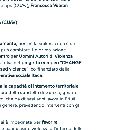
ice aps (CUAV),
Francesca Vuaran
 (CUAV)
iamento
, perché la violenza non è un
i può cambiare. La prima azione
entro per Uomini Autori di Violenza
ziativa del
progetto europeo “CHANGE.
sed violence”
, co-finanziato dalla
erativa sociale Itaca
.
a la capacità di intervento territoriale
ura dello sportello di Gorizia, gestito
o, che da diversi anni lavora in Friuli
di genere, prevedendo interventi con gli
ce si è impegnata per
favorire
e hanno agito violenza all’interno delle