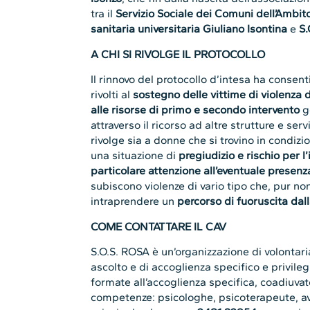
tra il
Servizio Sociale dei Comuni dell’Ambito 
sanitaria universitaria Giuliano Isontina
e
S.
A CHI SI RIVOLGE IL PROTOCOLLO
Il rinnovo del protocollo d’intesa ha consent
rivolti al
sostegno delle vittime di violenza di
alle risorse di primo e secondo intervento
ge
attraverso il ricorso ad altre strutture e serviz
rivolge sia a donne che si trovino in condizi
una situazione di
pregiudizio e rischio per l
particolare attenzione all’eventuale presenza
subiscono violenze di vario tipo che, pur no
intraprendere un
percorso di fuoruscita dall
COME CONTATTARE IL CAV
S.O.S. ROSA è un’organizzazione di volonta
ascolto e di accoglienza specifico e privile
formate all’accoglienza specifica, coadiuvat
competenze: psicologhe, psicoterapeute, avv