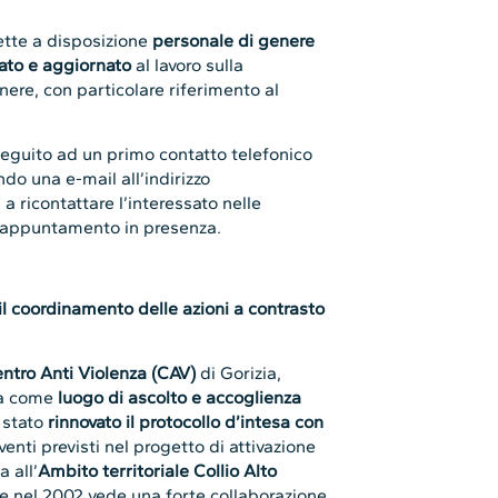
mette a disposizione
personale di genere
ato e aggiornato
al lavoro sulla
nere, con particolare riferimento al
seguito ad un primo contatto telefonico
ando una e-mail all’indirizzo
 a ricontattare l’interessato nelle
 appuntamento in presenza.
il coordinamento delle azioni a contrasto
ntro Anti Violenza (CAV)
di Gorizia,
ra come
luogo di ascolto e accoglienza
 stato
rinnovato il protocollo d’intesa con
venti previsti nel progetto di attivazione
ta all’
Ambito territoriale Collio Alto
one nel 2002 vede una forte collaborazione