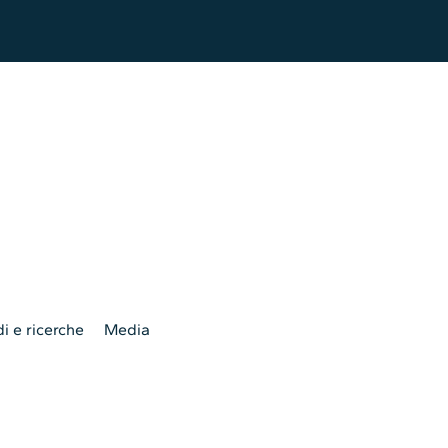
i e ricerche
Media