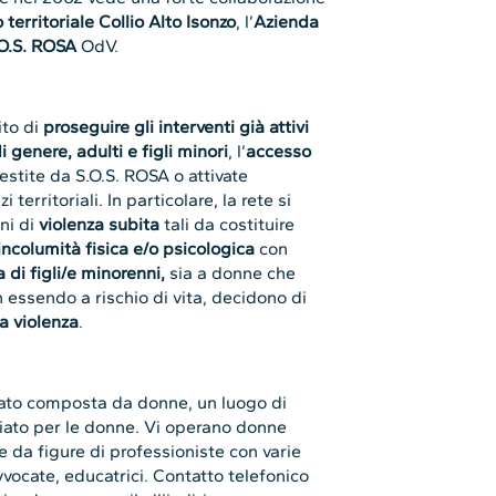
territoriale Collio Alto Isonzo
, l’
Azienda
O.S. RO
SA
OdV.
ito di
proseguire gli interventi già attivi
 genere, adulti e figli minori
, l’
accesso
stite da S.O.S. ROSA o attivate
i territoriali. In particolare, la rete si
oni di
violenza subita
tali da costituire
’incolumità fisica e/o psicologica
con
 di figli/e minorenni,
sia a donne che
n essendo a rischio di vita, decidono di
a violenza
.
riato composta da donne, un luogo di
giato per le donne. Vi operano donne
e da figure di professioniste con varie
ocate, educatrici. Contatto telefonico