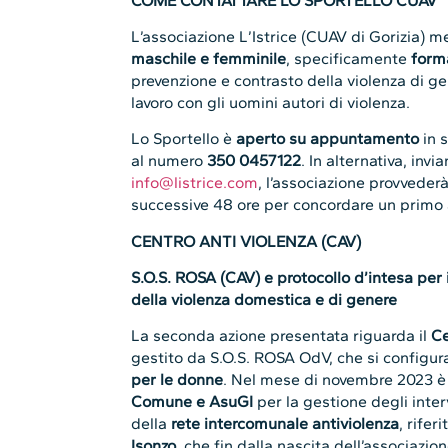
COME CONTATTARE LO SPORTELLO CUAV
L’associazione L’Istrice (CUAV di Gorizia) 
maschile e femminile
, specificamente
form
prevenzione e contrasto della violenza di ge
lavoro con gli uomini autori di violenza.
Lo Sportello è
aperto su appuntamento
in 
al numero
350 0457122
. In alternativa, invi
info@listrice.com
, l’associazione provvederà
successive 48 ore per concordare un primo
CENTRO ANTI VIOLENZA (CAV)
S.O.S. ROSA (CAV)
e
protocollo d’intesa per 
della violenza domestica e di genere
La seconda azione presentata riguarda il
Ce
gestito da S.O.S. ROSA OdV, che si configu
per le donne
. Nel mese di novembre 2023 è
Comune e AsuGI
per la gestione degli inter
della
rete intercomunale antiviolenza
, riferi
Isonzo
, che fin dalla nascita dell’associazi