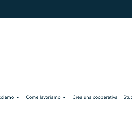
cciamo
Come lavoriamo
Crea una cooperativa
Stud