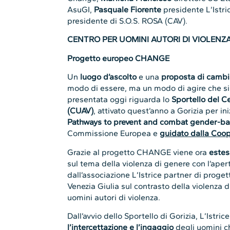
AsuGI,
Pasquale Fiorente
presidente L’Istr
presidente di S.O.S. ROSA (CAV).
CENTRO PER UOMINI AUTORI DI VIOLENZA
Progetto europeo CHANGE
Un
luogo d’ascolto
e una
proposta di camb
modo di essere, ma un modo di agire che s
presentata oggi riguarda lo
Sportello del C
(CUAV)
, attivato quest’anno a Gorizia per ini
Pathways to prevent and combat gender-ba
Commissione Europea e
guidato dalla Coop
Grazie al progetto CHANGE viene ora
estes
sul tema della violenza di genere con l’apert
dall’associazione L’Istrice partner di progett
Venezia Giulia sul contrasto della violenza 
uomini autori di violenza.
Dall’avvio dello Sportello di Gorizia, L’Istri
l’intercettazione e l’ingaggio
degli uomini ch