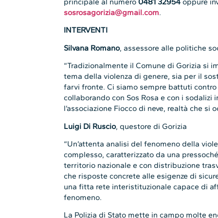
principale al numero
0481 32954
oppure inv
sosrosagorizia@gmail.com
.
INTERVENTI
Silvana Romano
, assessore alle politiche s
“Tradizionalmente il Comune di Gorizia si im
tema della violenza di genere, sia per il so
farvi fronte. Ci siamo sempre battuti contr
collaborando con Sos Rosa e con i sodalizi i
l’associazione Fiocco di neve, realtà che si 
Luigi Di Ruscio
, questore di Gorizia
“Un’attenta analisi del fenomeno della viol
complesso, caratterizzato da una pressoché
territorio nazionale e con distribuzione trasv
che risposte concrete alle esigenze di sicur
una fitta rete interistituzionale capace di 
fenomeno.
La Polizia di Stato mette in campo molte ene