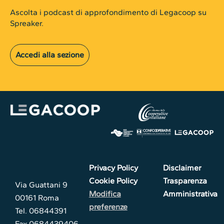
Ascolta i podcast di approfondimento di Legacoop su
Spreaker.
Accedi alla sezione
Privacy Policy
Disclaimer
Cookie Policy
Trasparenza
Via Guattani 9
Modifica
Amministrativa
00161 Roma
preferenze
Tel. 06844391
Fax 0684439406