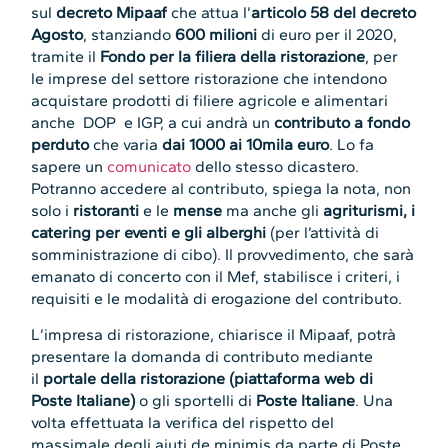
sul
decreto Mipaaf
che attua l’
articolo 58 del decreto
Agosto
, stanziando
600 milioni
di euro per il 2020,
tramite il
Fondo per la filiera della ristorazione
, per
le imprese del settore ristorazione che intendono
acquistare prodotti di filiere agricole e alimentari
anche DOP e IGP, a cui andrà un
contributo a fondo
perduto
che varia
dai 1000 ai 10mila euro
. Lo fa
sapere un
comunicato
dello stesso dicastero.
Potranno accedere al contributo, spiega la nota, non
solo i
ristoranti
e le
mense
ma anche gli
agriturismi, i
catering per eventi e gli alberghi
(per l’attività di
somministrazione di cibo). Il provvedimento, che sarà
emanato di concerto con il Mef, stabilisce i criteri, i
requisiti e le modalità di erogazione del contributo.
L’impresa di ristorazione, chiarisce il Mipaaf, potrà
presentare la domanda di contributo mediante
il
portale della ristorazione (piattaforma web di
Poste Italiane)
o gli sportelli di
Poste Italiane
. Una
volta effettuata la verifica del rispetto del
massimale degli aiuti de minimis da parte di Poste