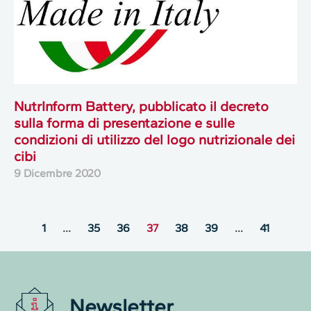
NutrInform Battery, pubblicato il decreto
sulla forma di presentazione e sulle
condizioni di utilizzo del logo nutrizionale dei
cibi
9 Dicembre 2020
1
…
35
36
37
38
39
…
41
Newsletter