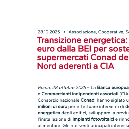
28.10.2025
Associazione
,
Cooperative
,
S
Transizione energetica: 
euro dalla BEI per soste
supermercati Conad del
Nord aderenti a CIA
Roma, 28 ottobre 2025
– La
Banca europea 
e
Commercianti indipendenti associati
(CIA)
Consorzio nazionale
Conad
, hanno siglato 
milioni di euro
per effettuare interventi di
d
energetica
degli edifici, sviluppare la prod
l’installazione di
impianti fotovoltaici
e rinno
alimentare. Gli interventi principali intere