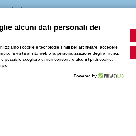
MultiMedia
lie alcuni dati personali dei
Guarda i nostri video, storie e webinar.
utilizziamo i cookie e tecnologie simili per archiviare, accedere
pio, la visita al sito web o la personalizzazione degli annunci.
, è possibile scegliere di non consentire alcuni tipi di cookie.
 più.
Accedi a Youtube
Powered by
Seguici sui nostri canali social: