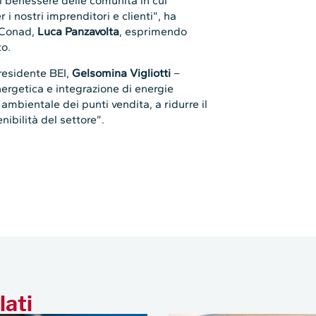
l benessere delle comunità in cui
i nostri imprenditori e clienti”, ha
A-Conad,
Luca Panzavolta
, esprimendo
to.
residente BEI,
Gelsomina Vigliotti
–
nergetica e integrazione di energie
 ambientale dei punti vendita, a ridurre il
nibilità del settore”.
lati