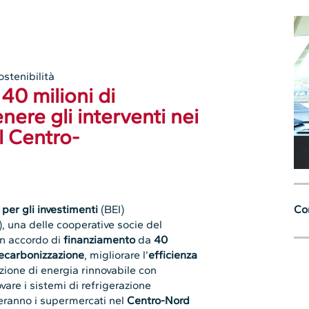
ostenibilità
40 milioni di
nere gli interventi nei
 Centro-
per gli investimenti
(BEI)
Con
, una delle cooperative socie del
un accordo di
finanziamento
da
40
ecarbonizzazione
, migliorare l’
efficienza
uzione di energia rinnovabile con
vare i sistemi di refrigerazione
sseranno i supermercati nel
Centro-Nord