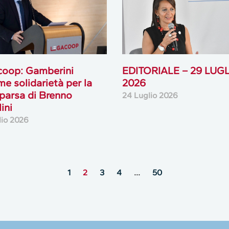
coop: Gamberini
EDITORIALE – 29 LUG
me solidarietà per la
2026
arsa di Brenno
24 Luglio 2026
ini
lio 2026
1
2
3
4
…
50