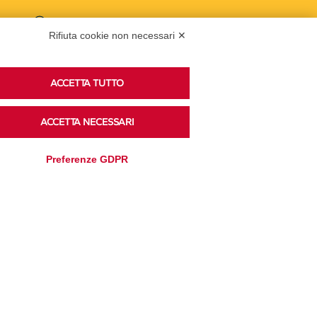
Podcast
Rifiuta cookie non necessari ✕
ACCETTA TUTTO
Ascolta i podcast di approfondimento di Legacoop
su Spreaker.
ACCETTA NECESSARI
Preferenze GDPR
Accedi alla sezione
Privacy Policy
Disclaimer