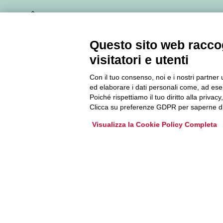
Newsletter
Questo sito web raccog
Accedi o iscriviti alla nostra Newsletter Legacoop
visitatori e utenti
Informazioni per restare sempre aggiornati sul
mondo della cooperazione.
Con il tuo consenso, noi e i nostri partner 
ed elaborare i dati personali come, ad esem
Poiché rispettiamo il tuo diritto alla privacy
Iscriviti
Clicca su preferenze GDPR per saperne di
Visualizza la Cookie Policy Completa
Archivio Newsletter
Via Guattani 9 00161 Roma