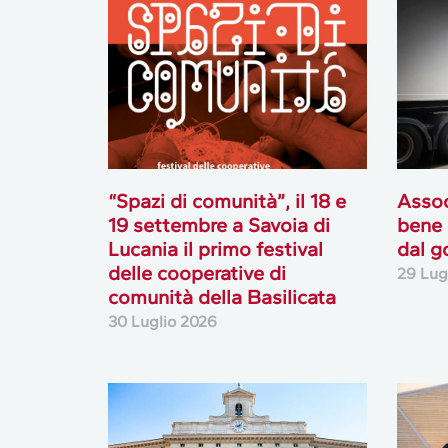
“Spazi di comunità”, il 18 e
Assoc
19 settembre a Savoia di
bene 
Lucania il primo festival
dal g
delle cooperative di
29 Lug
comunità della Basilicata
30 Luglio 2026