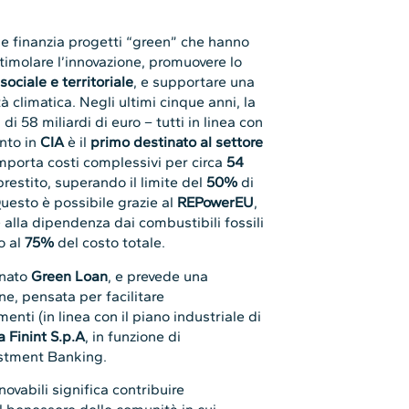
e finanzia progetti “green” che hanno
stimolare l’innovazione, promuovere lo
sociale e territoriale
, e supportare una
à climatica. Negli ultimi cinque anni, la
di 58 miliardi di euro – tutti in linea con
ento in
CIA
è il
primo destinato al settore
mporta costi complessivi per circa
54
 prestito, superando il limite del
50%
di
uesto è possibile grazie al
REPowerEU
,
 alla dipendenza dai combustibili fossili
o al
75%
del costo totale.
nato
Green Loan
, e prevede una
ine, pensata per facilitare
nti (in linea con il piano industriale di
 Finint S.p.A
, in funzione di
vestment Banking.
novabili significa contribuire