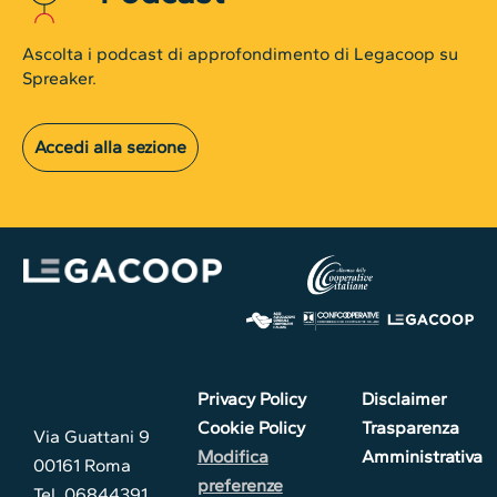
Ascolta i podcast di approfondimento di Legacoop su
Spreaker.
Accedi alla sezione
Privacy Policy
Disclaimer
Cookie Policy
Trasparenza
Via Guattani 9
Modifica
Amministrativa
00161 Roma
preferenze
Tel. 06844391