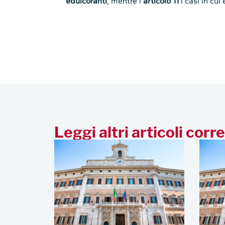
edulcoranti
, mentre l’
articolo 11
i casi in cui 
Leggi altri articoli corre