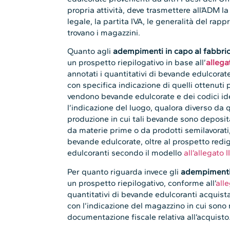
propria attività, deve trasmettere all’ADM 
legale, la partita IVA, le generalità del rapp
trovano i magazzini.
Quanto agli
adempimenti in capo al fabbri
un prospetto riepilogativo in base all’
allegat
annotati i quantitativi di bevande edulcorat
con specifica indicazione di quelli ottenuti
vendono bevande edulcorate e dei codici ide
l’indicazione del luogo, qualora diverso da qu
produzione in cui tali bevande sono deposita
da materie prime o da prodotti semilavorati, 
bevande edulcorate, oltre al prospetto redi
edulcoranti secondo il modello
all’allegato II
Per quanto riguarda invece gli
adempimenti 
un prospetto riepilogativo, conforme all’
alle
quantitativi di bevande edulcoranti acquista
con l’indicazione del magazzino in cui sono r
documentazione fiscale relativa all’acquisto