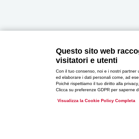
Questo sito web raccog
Newsletter
visitatori e utenti
Con il tuo consenso, noi e i nostri partner 
Accedi o iscriviti alla nostra Newsletter Legacoop
ed elaborare i dati personali come, ad esem
Informazioni per restare sempre aggiornati sul
Poiché rispettiamo il tuo diritto alla privacy
mondo della cooperazione.
Clicca su preferenze GDPR per saperne di
Visualizza la Cookie Policy Completa
Iscriviti
Archivio Newsletter