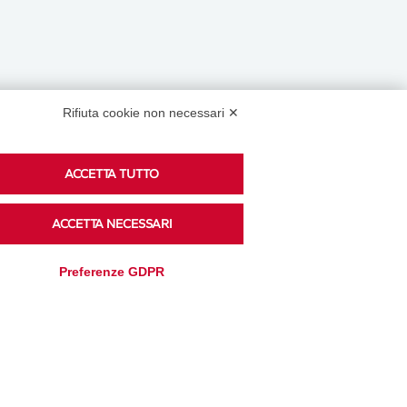
Rifiuta cookie non necessari ✕
Podcast
ACCETTA TUTTO
ACCETTA NECESSARI
Ascolta i podcast di approfondimento di Legacoop
su Spreaker.
Preferenze GDPR
Accedi alla sezione