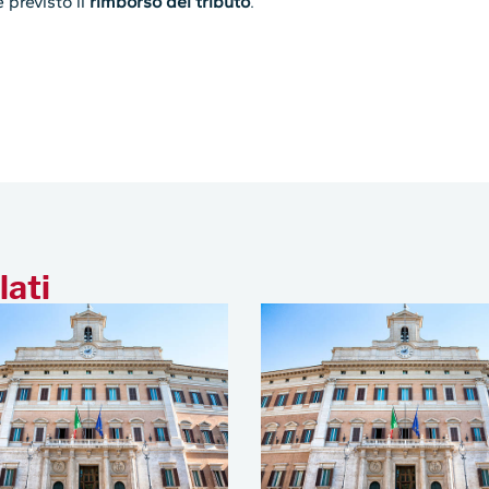
è previsto il
rimborso del tributo
.
lati