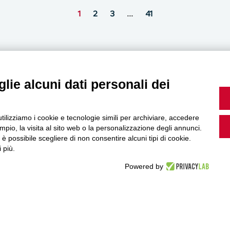
1
2
3
…
41
lie alcuni dati personali dei
MultiMedia
utilizziamo i cookie e tecnologie simili per archiviare, accedere
pio, la visita al sito web o la personalizzazione degli annunci.
, è possibile scegliere di non consentire alcuni tipi di cookie.
Guarda i nostri video, storie e webinar.
 più.
Powered by
Accedi a Youtube