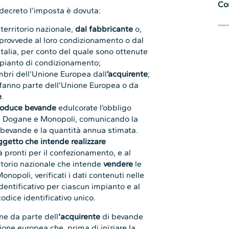
Con
decreto l’imposta è dovuta:
territorio nazionale,
dal fabbricante
o,
 provvede al loro condizionamento o dal
Italia, per conto del quale sono ottenute
mpianto di condizionamento;
embri dell’Unione Europea dall
’acquirente
;
n fanno parte dell’Unione Europea o da
e
.
roduce bevande
edulcorate l’obbligo
zia Dogane e Monopoli, comunicando la
 bevande e la quantità annua stimata.
ggetto che intende realizzare
à pronti per il confezionamento, e al
itorio nazionale che intende
vendere
le
opoli, verificati i dati contenuti nelle
dentificativo per ciascun impianto e al
dice identificativo unico.
one da parte dell
‘acquirente
di bevande
ione europea che, prima di iniziare la