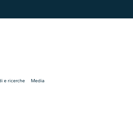
i e ricerche
Media