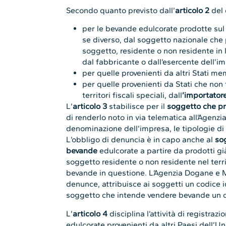
Secondo quanto previsto dall’
articolo 2
del 
per le bevande edulcorate prodotte sul 
se diverso, dal soggetto nazionale che
soggetto, residente o non residente in 
dal fabbricante o dall’esercente dell’i
per quelle provenienti da altri Stati m
per quelle provenienti da Stati che no
territori fiscali speciali, dall
’importator
L’
articolo 3
stabilisce per il
soggetto che p
di renderlo noto in via telematica all’Agen
denominazione dell’impresa, le tipologie di
L’obbligo di denuncia è in capo anche al
so
bevande
edulcorate a partire da prodotti gi
soggetto residente o non residente nel terr
bevande in questione. L’Agenzia Dogane e Mon
denunce, attribuisce ai soggetti un codice i
soggetto che intende vendere bevande un co
L’
articolo 4
disciplina l’attività di registrazi
edulcorate provenienti da altri Paesi dell’Un