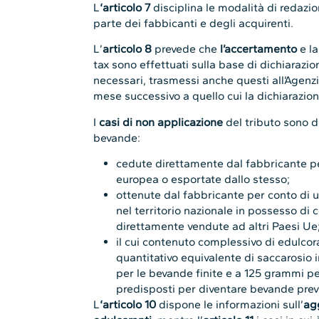
L
‘articolo 7
disciplina le modalità di redazi
parte dei fabbicanti e degli acquirenti.
L’
articolo 8
prevede che
l’accertamento
e l
tax sono effettuati sulla base di dichiarazion
necessari, trasmessi anche questi all’Agenz
mese successivo a quello cui la dichiarazione
I
casi di non applicazione
del tributo sono di
bevande:
cedute direttamente dal fabbricante per
europea o esportate dallo stesso;
ottenute dal fabbricante per conto di 
nel territorio nazionale in possesso di 
direttamente vendute ad altri Paesi Ue
il cui contenuto complessivo di edulcor
quantitativo equivalente di saccarosio i
per le bevande finite e a 125 grammi pe
predisposti per diventare bevande previa
L
‘articolo 10
dispone le informazioni sull’
ag