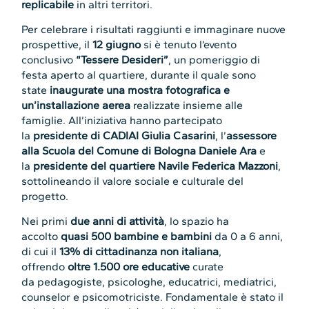
replicabile
in altri territori.
Per celebrare i risultati raggiunti e immaginare nuove
prospettive, il
12 giugno
si è tenuto l’evento
conclusivo
“Tessere Desideri”
, un pomeriggio di
festa aperto al quartiere, durante il quale sono
state
inaugurate una mostra fotografica e
un’installazione aerea
realizzate insieme alle
famiglie. All’iniziativa hanno partecipato
la
presidente di CADIAI Giulia Casarini
, l’
assessore
alla Scuola del Comune di Bologna Daniele Ara
e
la
presidente del quartiere Navile Federica Mazzoni
,
sottolineando il valore sociale e culturale del
progetto.
Nei primi
due anni di attività
, lo spazio ha
accolto
quasi 500 bambine e bambini
da 0 a 6 anni,
di cui il
13% di cittadinanza non italiana
,
offrendo
oltre 1.500 ore educative
curate
da pedagogiste, psicologhe, educatrici, mediatrici,
counselor e psicomotriciste. Fondamentale è stato il