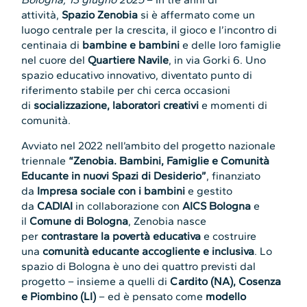
attività,
Spazio Zenobia
si è affermato come un
luogo centrale per la crescita, il gioco e l’incontro di
centinaia di
bambine e bambini
e delle loro famiglie
nel cuore del
Quartiere Navile
, in via Gorki 6. Uno
spazio educativo innovativo, diventato punto di
riferimento stabile per chi cerca occasioni
di
socializzazione, laboratori creativi
e momenti di
comunità.
Avviato nel 2022 nell’ambito del progetto nazionale
triennale
“Zenobia. Bambini, Famiglie e Comunità
Educante in nuovi Spazi di Desiderio”
, finanziato
da
Impresa sociale con i bambini
e gestito
da
CADIAI
in collaborazione con
AICS Bologna
e
il
Comune di Bologna
, Zenobia nasce
per
contrastare la povertà educativa
e costruire
una
comunità educante accogliente e inclusiva
. Lo
spazio di Bologna è uno dei quattro previsti dal
progetto – insieme a quelli di
Cardito (NA), Cosenza
e Piombino (LI)
– ed è pensato come
modello