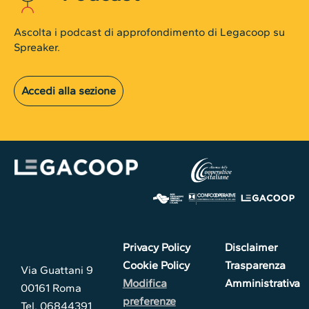
Ascolta i podcast di approfondimento di Legacoop su
Spreaker.
Accedi alla sezione
Privacy Policy
Disclaimer
Cookie Policy
Trasparenza
Via Guattani 9
Modifica
Amministrativa
00161 Roma
preferenze
Tel. 06844391