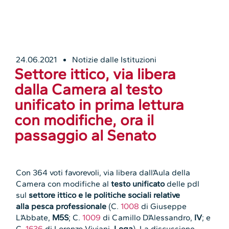
24.06.2021
Notizie dalle Istituzioni
Settore ittico, via libera
dalla Camera al testo
unificato in prima lettura
con modifiche, ora il
passaggio al Senato
Con 364 voti favorevoli, via libera dall’Aula della
Camera con modifiche al
testo unificato
delle pdl
sul
settore ittico e le politiche sociali relative
alla pesca professionale
(C.
1008
di Giuseppe
L’Abbate,
M5S
; C.
1009
di Camillo D’Alessandro,
IV
; e
C.
1636
di Lorenzo Viviani,
Lega
). La discussione