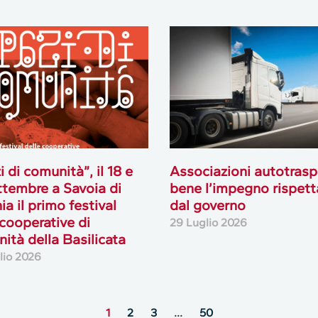
i di comunità”, il 18 e
Associazioni autotrasp
ttembre a Savoia di
bene l’impegno rispett
ia il primo festival
dal governo
 cooperative di
29 Luglio 2026
ità della Basilicata
lio 2026
1
2
3
…
50