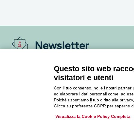
Newsletter
Accedi o iscriviti alla nostra Newsletter Legacoop
Questo sito web raccog
Informazioni per restare sempre aggiornati sul
mondo della cooperazione.
visitatori e utenti
Con il tuo consenso, noi e i nostri partner 
Iscriviti
ed elaborare i dati personali come, ad esem
Poiché rispettiamo il tuo diritto alla privacy
Clicca su preferenze GDPR per saperne di
Archivio Newsletter
Visualizza la Cookie Policy Completa