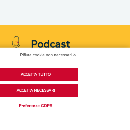
Podcast
Rifiuta cookie non necessari ✕
Ascolta i podcast di approfondimento di Legacoop
ACCETTA TUTTO
su Spreaker.
ACCETTA NECESSARI
Accedi alla sezione
Preferenze GDPR