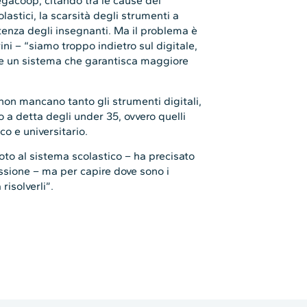
Legacoop, citando tra le cause del
astici, la scarsità degli strumenti a
tenza degli insegnanti. Ma il problema è
i – “siamo troppo indietro sul digitale,
ve un sistema che garantisca maggiore
non mancano tanto gli strumenti digitali,
 a detta degli under 35, ovvero quelli
o e universitario.
to al sistema scolastico – ha precisato
ssione – ma per capire dove sono i
isolverli”.