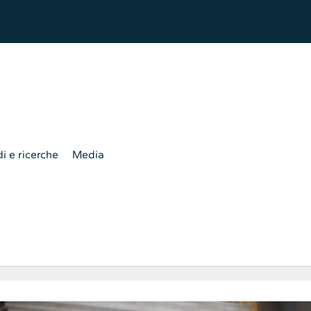
i e ricerche
Media