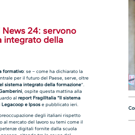
i News 24: servono
 integrato della
a formativo
: se – come ha dichiarato la
rale per il futuro del Paese, serve, oltre
 nel sistema integrato della formazione
“.
Gamberini
, ospite questa mattina alla
uardo al
report FragilItalia “Il sistema
i Legacoop e Ipsos
e pubblicato ieri.
Con
preoccupazione degli italiani rispetto
o al mercato del lavoro su temi come il
mpetenze digitali fornite dalla scuola