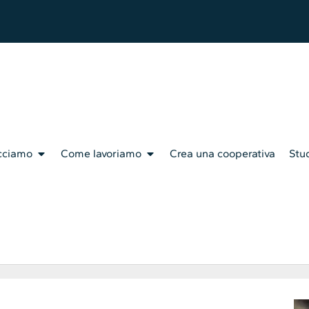
cciamo
Come lavoriamo
Crea una cooperativa
Stud