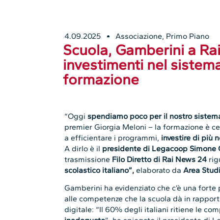
4.09.2025
Associazione
,
Primo Piano
Scuola, Gamberini a Ra
investimenti nel sistema
formazione
“Oggi
spendiamo poco per il nostro sistem
premier Giorgia Meloni – la formazione è cent
a efficientare i programmi,
investire di più
A dirlo è il
presidente di Legacoop
Simone 
trasmissione
Filo Diretto di Rai News 24
rig
scolastico italiano”,
elaborato da
Area Stud
Gamberini ha evidenziato che c’è una forte 
alle competenze che la scuola dà in rapport
digitale: “Il 60% degli italiani ritiene le co