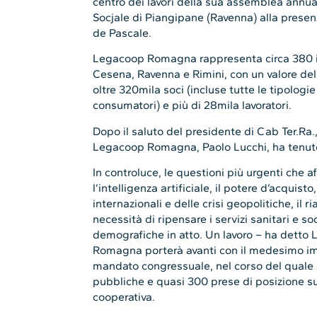
centro dei lavori della sua assemblea annua
Socjale di Piangipane (Ravenna) alla presen
de Pascale.
Legacoop Romagna rappresenta circa 380 imp
Cesena, Ravenna e Rimini, con un valore della
oltre 320mila soci (incluse tutte le tipologie 
consumatori) e più di 28mila lavoratori.
Dopo il saluto del presidente di Cab Ter.Ra., 
Legacoop Romagna, Paolo Lucchi, ha tenuto 
In controluce, le questioni più urgenti che 
l’intelligenza artificiale, il potere d’acquis
internazionali e delle crisi geopolitiche, il r
necessità di ripensare i servizi sanitari e so
demografiche in atto. Un lavoro – ha detto 
Romagna porterà avanti con il medesimo im
mandato congressuale, nel corso del quale son
pubbliche e quasi 300 prese di posizione sui
cooperativa.