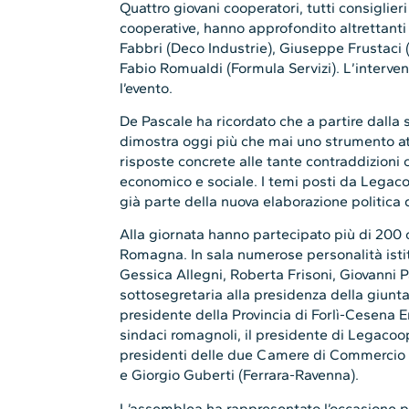
Quattro giovani cooperatori, tutti consiglier
cooperative, hanno approfondito altrettanti
Fabbri (Deco Industrie), Giuseppe Frustaci (
Fabio Romualdi (Formula Servizi). L’interve
l’evento.
De Pascale ha ricordato che a partire dalla 
dimostra oggi più che mai uno strumento at
risposte concrete alle tante contraddizioni 
economico e sociale. I temi posti da Legac
già parte della nuova elaborazione politica 
Alla giornata hanno partecipato più di 200 c
Romagna. In sala numerose personalità istituz
Gessica Allegni, Roberta Frisoni, Giovanni 
sottosegretaria alla presidenza della giunta
presidente della Provincia di Forlì-Cesena 
sindaci romagnoli, il presidente di Legacoo
presidenti delle due Camere di Commercio de
e Giorgio Guberti (Ferrara-Ravenna).
L’assemblea ha rappresentato l’occasione per