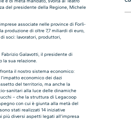
Con
le e di metà mandato, svolta al Teatro
za del presidente della Regione, Michele
rese associate nelle province di Forlì-
 produzione di oltre 7,7 miliardi di euro,
di soci: lavoratori, produttori,
Fabrizio Galavotti, il presidente di
la sua relazione.
affronta il nostro sistema economico:
to, l’impatto economico dei dazi
iassetto del territorio, ma anche la
cio-sanitari alla luce delle dinamiche
Lucchi – che la struttura di Legacoop
pegno con cui è giunta alla metà del
o stati realizzati 14 iniziative
 più diversi aspetti legati all’impresa