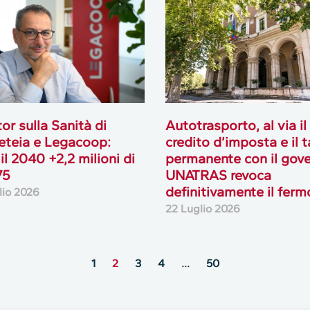
or sulla Sanità di
Autotrasporto, al via il
teia e Legacoop:
credito d’imposta e il 
 il 2040 +2,2 milioni di
permanente con il gove
75
UNATRAS revoca
definitivamente il ferm
lio 2026
22 Luglio 2026
1
2
3
4
…
50