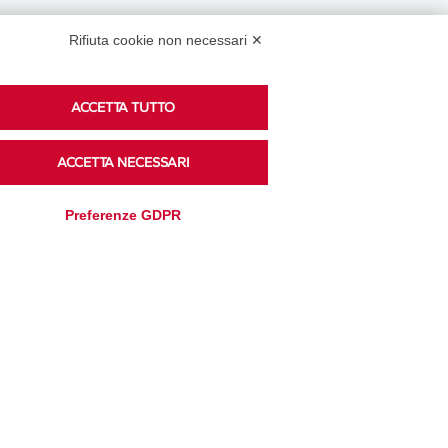
Rifiuta cookie non necessari ✕
Podcast
ACCETTA TUTTO
ACCETTA NECESSARI
Ascolta i podcast di approfondimento di Legacoop
su Spreaker.
Preferenze GDPR
Accedi alla sezione