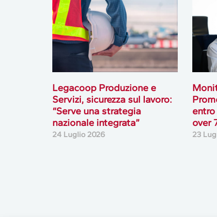
Legacoop Produzione e
Monit
Servizi, sicurezza sul lavoro:
Prome
“Serve una strategia
entro
nazionale integrata”
over 
24 Luglio 2026
23 Lug