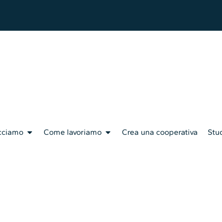
cciamo
Come lavoriamo
Crea una cooperativa
Stud