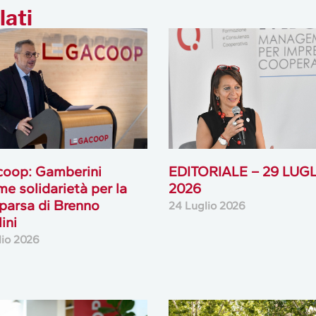
lati
coop: Gamberini
EDITORIALE – 29 LUG
me solidarietà per la
2026
arsa di Brenno
24 Luglio 2026
ini
lio 2026