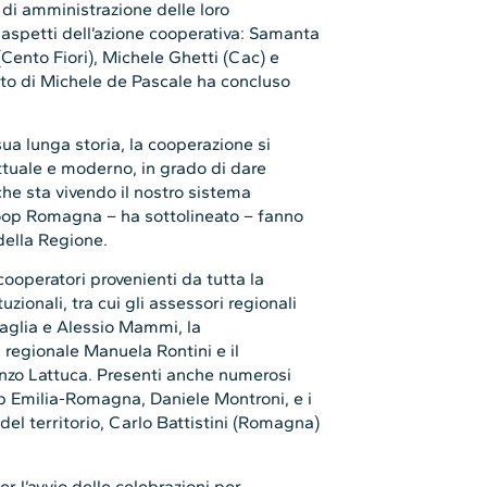
i di amministrazione delle loro
 aspetti dell’azione cooperativa: Samanta
Cento Fiori), Michele Ghetti (Cac) e
nto di Michele de Pascale ha concluso
sua lunga storia, la cooperazione si
tuale e moderno, in grado di dare
che sta vivendo il nostro sistema
oop Romagna – ha sottolineato – fanno
della Regione.
ooperatori provenienti da tutta la
ionali, tra cui gli assessori regionali
Paglia e Alessio Mammi, la
 regionale Manuela Rontini e il
Enzo Lattuca. Presenti anche numerosi
p Emilia-Romagna, Daniele Montroni, e i
l territorio, Carlo Battistini (Romagna)
 l’avvio delle celebrazioni per