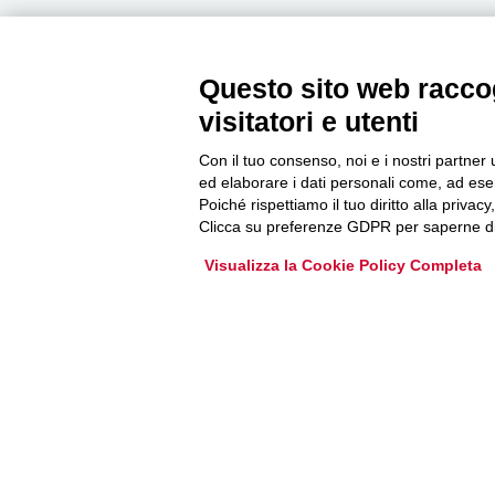
Questo sito web raccog
Newsletter
visitatori e utenti
Con il tuo consenso, noi e i nostri partner 
Accedi o iscriviti alla nostra Newsletter Legacoop
ed elaborare i dati personali come, ad esem
Informazioni per restare sempre aggiornati sul
Poiché rispettiamo il tuo diritto alla privacy
mondo della cooperazione.
Clicca su preferenze GDPR per saperne di
Visualizza la Cookie Policy Completa
Iscriviti
Archivio Newsletter