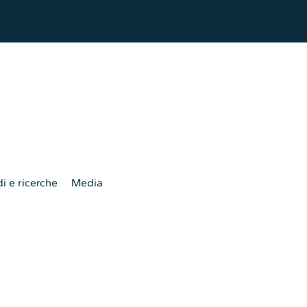
i e ricerche
Media