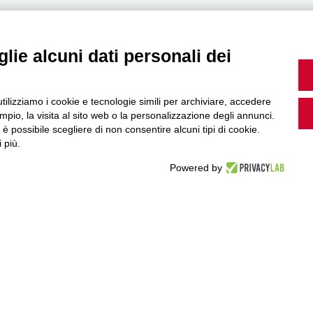
lie alcuni dati personali dei
MultiMedia
utilizziamo i cookie e tecnologie simili per archiviare, accedere
pio, la visita al sito web o la personalizzazione degli annunci.
, è possibile scegliere di non consentire alcuni tipi di cookie.
Guarda i nostri video, storie e webinar.
 più.
Powered by
Accedi a Youtube
Seguici sui nostri canali social: