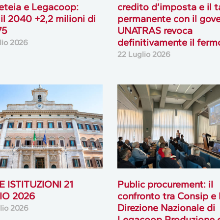
teia e Legacoop:
credito d’imposta e il 
 il 2040 +2,2 milioni di
permanente con il gove
75
UNATRAS revoca
definitivamente il ferm
lio 2026
22 Luglio 2026
 ISTITUZIONI 21
Public procurement: il
IO 2026
confronto tra Consip e 
Direzione Nazionale di
lio 2026
Legacoop Produzione 