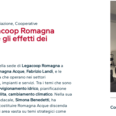
iazione
,
Cooperative
acoop Romagna
gli effetti dei
ella sede di
Legacoop Romagna
a
magna Acque
,
Fabrizio Landi
, e le
che operano nei settori
 impianti e servizi. Tra i temi che sono
vigionamento idrico
, pianificazione
lita
,
cambiamento climatico
. Nella sua
indacale,
Simona Benedetti
, ha
i costituire Romagna Acque discenda
Con
 area vasta su temi strategici come