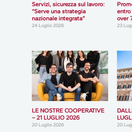
Servizi, sicurezza sul lavoro:
Prome
“Serve una strategia
entro
nazionale integrata”
over 
24 Luglio 2026
23 Lug
LE NOSTRE COOPERATIVE
DALLE
– 21 LUGLIO 2026
LUGL
20 Luglio 2026
20 Lug