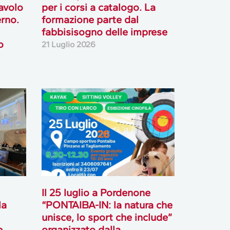
tavolo
per i corsi a catalogo. La
rno.
formazione parte dal
fabbisisogno delle imprese
o
21 Luglio 2026
Il 25 luglio a Pordenone
la
“PONTAIBA-IN: la natura che
unisce, lo sport che include”
e
organizzato dalla