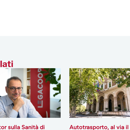
lati
or sulla Sanità di
Autotrasporto, al via il