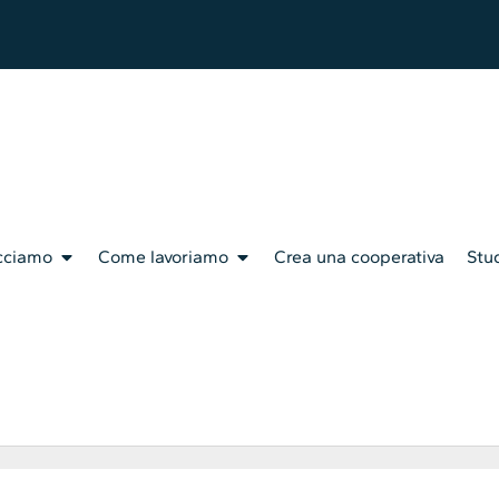
cciamo
Come lavoriamo
Crea una cooperativa
Stud