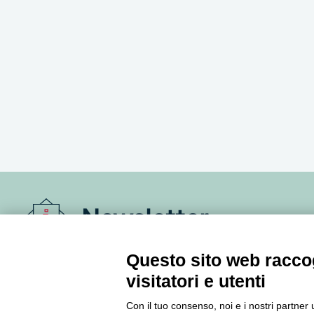
Newsletter
Accedi o iscriviti alla nostra Newsletter Legacoop
Questo sito web raccog
Informazioni per restare sempre aggiornati sul
visitatori e utenti
mondo della cooperazione.
Con il tuo consenso, noi e i nostri partner 