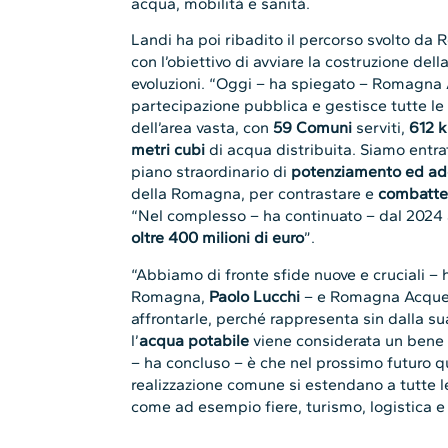
acqua, mobilità e sanità.
Landi ha poi ribadito il percorso svolto da
con l’obiettivo di avviare la costruzione dell
evoluzioni. “Oggi – ha spiegato – Romagna A
partecipazione pubblica e gestisce tutte le t
dell’area vasta, con
59 Comuni
serviti,
612 k
metri cubi
di acqua distribuita. Siamo entrat
piano straordinario di
potenziamento ed ad
della Romagna, per contrastare e
combatter
“Nel complesso – ha continuato – dal 2024 
oltre 400 milioni di euro
”.
“Abbiamo di fronte sfide nuove e cruciali –
Romagna,
Paolo Lucchi
– e Romagna Acque 
affrontarle, perché rappresenta sin dalla sua
l’
acqua potabile
viene considerata un bene 
– ha concluso – è che nel prossimo futuro 
realizzazione comune si estendano a tutte 
come ad esempio fiere, turismo, logistica e 