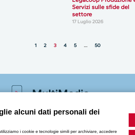
Servizi sulle sfide del
settore
17 Luglio 2026
1
2
3
4
5
…
50
MultiMedia
lie alcuni dati personali dei
Guarda i nostri video, storie e webinar.
utilizziamo i cookie e tecnologie simili per archiviare, accedere