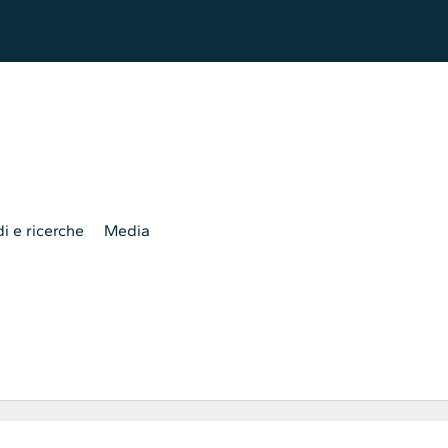
i e ricerche
Media