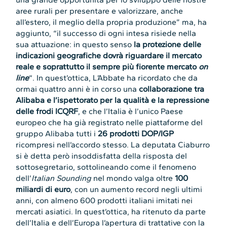
aree rurali per presentare e valorizzare, anche
all’estero, il meglio della propria produzione” ma, ha
aggiunto, “il successo di ogni intesa risiede nella
sua attuazione: in questo senso
la protezione delle
indicazioni geografiche dovrà riguardare il mercato
reale e soprattutto il sempre più fiorente mercato
on
line
“. In quest’ottica, L’Abbate ha ricordato che da
ormai quattro anni è in corso una
collaborazione tra
Alibaba e l’ispettorato per la qualità e la repressione
delle frodi ICQRF
, e che l’Italia è l’unico Paese
europeo che ha già registrato nelle piattaforme del
gruppo Alibaba tutti i
26 prodotti DOP/IGP
ricompresi nell’accordo stesso. La deputata Ciaburro
si è detta però insoddisfatta della risposta del
sottosegretario, sottolineando come il fenomeno
dell’
Italian Sounding
nel mondo valga oltre
100
miliardi di euro
, con un aumento record negli ultimi
anni, con almeno 600 prodotti italiani imitati nei
mercati asiatici. In quest’ottica, ha ritenuto da parte
dell’Italia e dell’Europa l’apertura di trattative con la