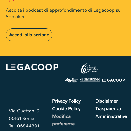
Ascolta i podcast di approfondimento di Legacoop su
Spreaker.
Accedi alla sezione
Privacy Policy
Disclaimer
Cookie Policy
Trasparenza
Via Guattani 9
Modifica
Amministrativa
00161 Roma
preferenze
Tel. 06844391