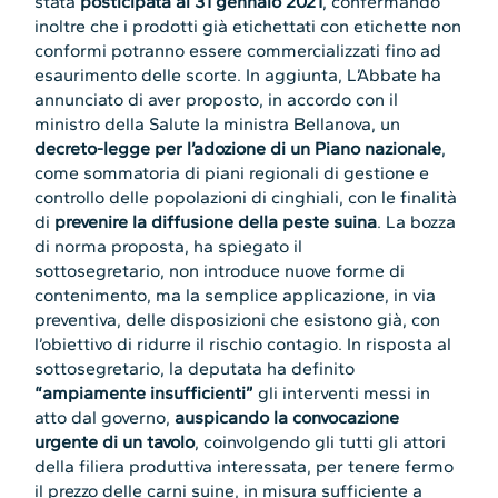
stata
posticipata al 31 gennaio 2021
, confermando
inoltre che i prodotti già etichettati con etichette non
conformi potranno essere commercializzati fino ad
esaurimento delle scorte. In aggiunta, L’Abbate ha
annunciato di aver proposto, in accordo con il
ministro della Salute la ministra Bellanova, un
decreto-legge per l’adozione di un Piano nazionale
,
come sommatoria di piani regionali di gestione e
controllo delle popolazioni di cinghiali, con le finalità
di
prevenire la diffusione della peste suina
. La bozza
di norma proposta, ha spiegato il
sottosegretario, non introduce nuove forme di
contenimento, ma la semplice applicazione, in via
preventiva, delle disposizioni che esistono già, con
l’obiettivo di ridurre il rischio contagio. In risposta al
sottosegretario, la deputata ha definito
“ampiamente insufficienti”
gli interventi messi in
atto dal governo,
auspicando la convocazione
urgente di un tavolo
, coinvolgendo gli tutti gli attori
della filiera produttiva interessata, per tenere fermo
il prezzo delle carni suine, in misura sufficiente a